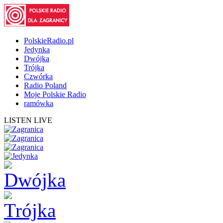
PolskieRadio.pl
Jedynka
Dwójka
Trójka
Czwórka
Radio Poland
Moje Polskie Radio
ramówka
LISTEN LIVE