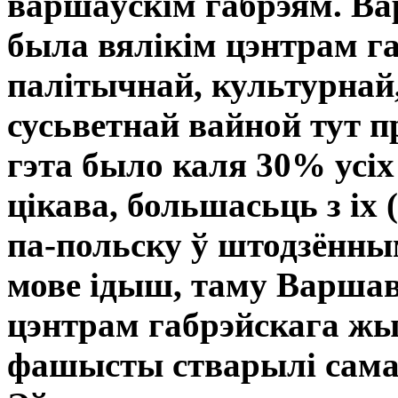
варшаўскім габрэям. В
была вялікім цэнтрам г
палітычнай, культурнай,
сусьветнай вайной тут п
гэта было каля 30% усі
цікава, большасьць з іх
па-польску ў штодзённы
мове ідыш, таму Варша
цэнтрам габрэйскага жыц
фашысты стварылі самае 