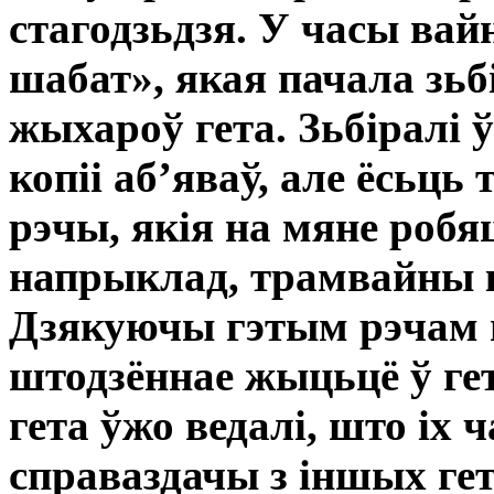
стагодзьдзя. У часы вай
шабат», якая пачала зь
жыхароў гета. Зьбіралі ў
копіі аб’яваў, але ёсьць
рэчы, якія на мяне робя
напрыклад, трамвайны кв
Дзякуючы гэтым рэчам 
штодзённае жыцьцё ў гет
гета ўжо ведалі, што іх ч
справаздачы з іншых гет