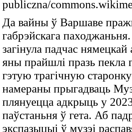
publiczna/commons.wikime
Да вайны ў Варшаве праж
габрэйскага паходжаньня.
загінула падчас нямецкай
яны прайшлі празь пекла г
гэтую трагічную старонку
намераны прыгадваць Музэ
плянуецца адкрыць у 2023 
паўстаньня ў гета. Аб па
экспазыцыі ў музэі распа