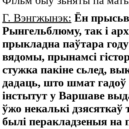
Фільм быў зьняты па маты
Г. Вэнгжынэк:
Ён прысьв
Рынгельблюму, так і арх
прыкладна паўтара году
вядомы, прынамсі гісто
стужка пакіне сьлед, вы
дадаць, што шмат гадоў
інстытут у Варшаве выд
ўжо некалькі дзясяткаў
былі перакладзеныя на 