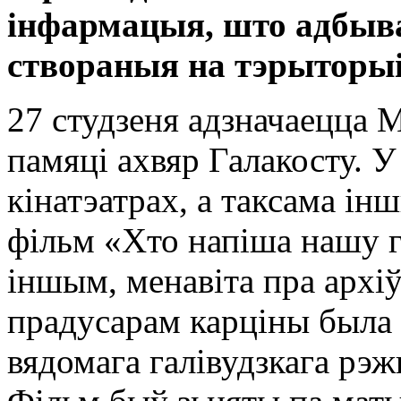
інфармацыя, што адбывае
створаныя на тэрыторыі
27 студзеня адзначаецца
памяці ахвяр Галакосту. 
кінатэатрах, а таксама ін
фільм «Хто напіша нашу г
іншым, менавіта пра архі
прадусарам карціны была 
вядомага галівудзкага рэ