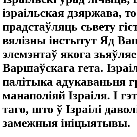
ізраільская дзяржава, т
прадстаўляць сьвету гіс
вялізны інстытут Яд Ва
элемэнтаў якога зьяўляе
Варшаўскага гета. Ізраі
палітыка адукаваньня г
манаполіяй Ізраіля. І г
таго, што ў Ізраілі дав
замежныя ініцыятывы.