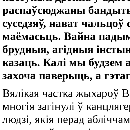
распаўсюджаны бандытыз
суседзяў, нават чальцоў с
маёмасьць. Вайна падым
брудныя, агідныя інстын
казаць. Калі мы будзем 
захоча паверыць, а гэта
Вялікая частка жыхароў В
многія загінулі ў канцляге
людзі, якія перад абліччам