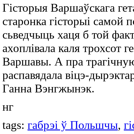
Гісторыя Варшаўскага гета
старонка гісторыі самой п
сьведчыць хаця б той фак
ахоплівала каля трохсот 
Варшавы. А пра трагічную
распавядала віцэ-дырэкта
Ганна Вэнгжынэк.
нг
tags:
габрэі ў Польшчы
,
г