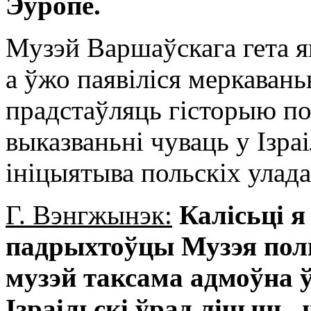
Эўропе.
Музэй Варшаўскага гета я
а ўжо паявіліся меркавань
прадстаўляць гісторыю пол
выказваньні чуваць у Ізраі
ініцыятыва польскіх улада
Г. Вэнгжынэк:
Калісьці 
падрыхтоўцы Музэя польс
музэй таксама адмоўна ў
Ізраільскі ўрад лічыць, 