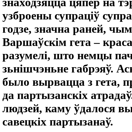
знаходзяцца цяпер на тэ
узброены супраціў супра
годзе, значна раней, чы
Варшаўскім гета – краса
разумелі, што немцы п
зьнішчэньне габрэяў. А
было вырвацца з гета, п
да партызанскіх атрадаў.
людзей, каму ўдалося вы
савецкіх партызанаў.