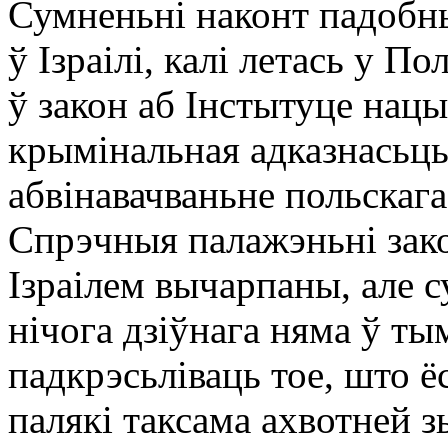
Сумненьні наконт падобны
ў Ізраілі, калі летась у 
ў закон аб Інстытуце нацы
крымінальная адказнасьць
абвінавачваньне польскага
Спрэчныя палажэньні зако
Ізраілем вычарпаны, але с
нічога дзіўнага няма ў т
падкрэсьліваць тое, што ёс
палякі таксама ахвотней з