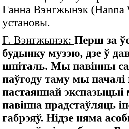
Ганна Вэнгжынэк (Hanna 
установы.
Г. Вэнгжынэк:
Перш за ўс
будынку музэю, дзе ў да
шпіталь. Мы павінны са
паўгоду таму мы пачалі
пастаяннай экспазыцыі 
павінна прадстаўляць 
габрэяў. Нідзе няма ас