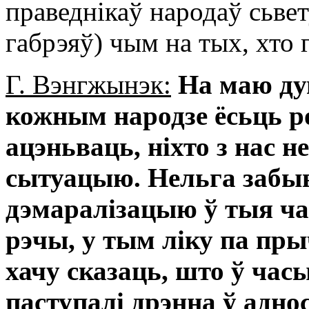
праведнікаў народаў сьвет
габрэяў) чым на тых, хто
Г. Вэнгжынэк:
На маю дум
кожным народзе ёсьць р
ацэньваць, ніхто з нас н
сытуацыю. Нельга забы
дэмаралізацыю ў тыя ч
рэчы, у тым ліку па пр
хачу сказаць, што ў час
паступалі дрэнна ў адно