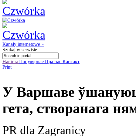
Kanały internetowe »
Szukaj
w serwisie
Навіны
Папулярнае
Пра нас
Кантакт
Print
У Варшаве ўшануюц
гета, створанага ня
PR dla Zagranicy