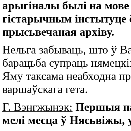
арыгіналы былі на мове
гістарычным інстытуце 
прысьвечаная архіву.
Нельга забываць, што ў В
барацьба супраць нямецкі
Яму таксама неабходна пр
варшаўскага гета.
Г. Вэнгжынэк:
Першыя па
мелі месца ў Нясьвіжы, 