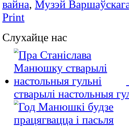
вайна
,
Музэй Варшаўскага
Print
Слухайце нас
стварылі настольныя гу