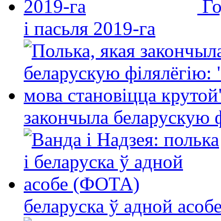
Го
і пасьля 2019-га
закончыла беларускую фі
беларуска ў адной асо