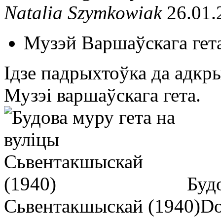
Natalia Szymkowiak
26.01.
Музэй Варшаўскага гет
Ідзе падрыхтоўка да адкр
Музэі варшаўскага гета.
Буд
Сьвентакшыскай (1940)
D