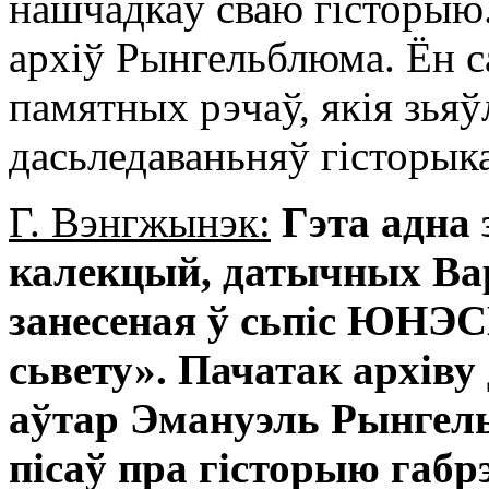
нашчадкаў сваю гісторыю.
архіў Рынгельблюма. Ён с
памятных рэчаў, якія зья
дасьледаваньняў гісторык
Г. Вэнгжынэк:
Гэта адна
калекцый, датычных Вар
занесеная ў сьпіс ЮНЭ
сьвету». Пачатак архіву
аўтар Эмануэль Рынгель
пісаў пра гісторыю габрэ