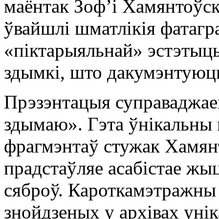
маёнтак Зоф’і Хамянтоўск
ўвайшлі шматлікія фатагра
«піктарыяльнай» эстэтыцы
здымкі, што дакумэнтуюц
Прэзэнтацыя суправаджае
здымаю». Гэта ўнікальны 
фрагмэнтаў стужак Хамянт
прадстаўляе асабістае жыц
сяброў. Кароткамэтражны
знойдзеных у архівах ун