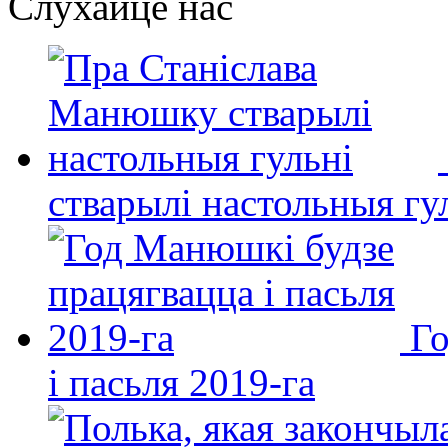
Слухайце нас
стварылі настольныя гу
Го
і пасьля 2019-га