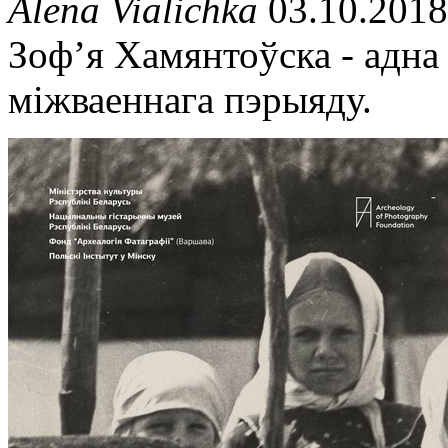
Alena Vialichka
03.10.2018
Зоф’я Хамянтоўска - адн
міжваеннага пэрыяду.