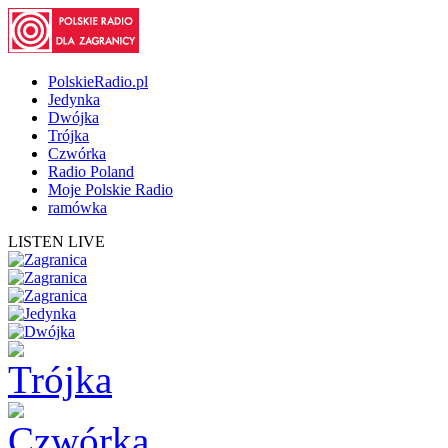
PolskieRadio.pl
Jedynka
Dwójka
Trójka
Czwórka
Radio Poland
Moje Polskie Radio
ramówka
LISTEN LIVE