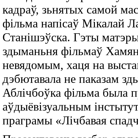
кадраў, зьнятых самой мас
фільма напісаў Мікалай Ла
Станішэўска. Гэты матэрыя
здыманьня фільмаў Хамянт
невядомым, хаця на выста
дэбютавала не паказам зды
Аблічбоўка фільма была 
аўдыёвізуальным інстыту
праграмы «Лічбавая спад