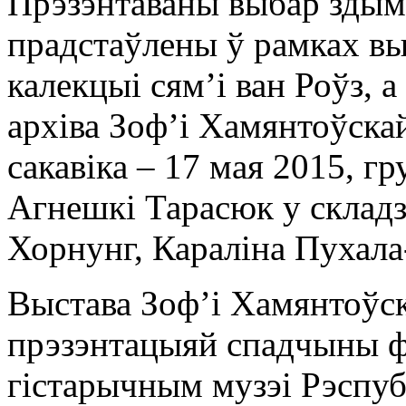
Прэзэнтаваны выбар зды
прадстаўлены ў рамках в
калекцыі сям’і ван Роўз, а
архіва Зоф’і Хамянтоўска
сакавіка – 17 мая 2015, г
Агнешкі Тарасюк у складз
Хорнунг, Караліна Пухала-
Выстава Зоф’і Хамянтоўск
прэзэнтацыяй спадчыны 
гістарычным музэі Рэспуб