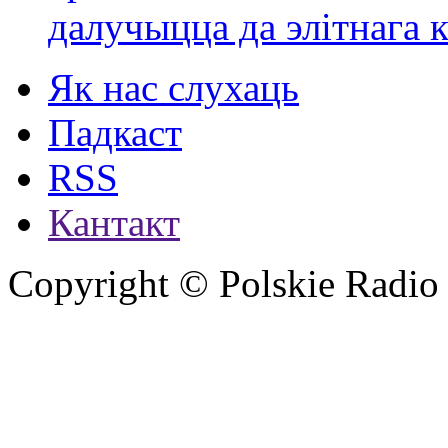
далучыцца да элітнага ко
Як нас слухаць
Падкаст
RSS
Кантакт
Copyright © Polskie Radio