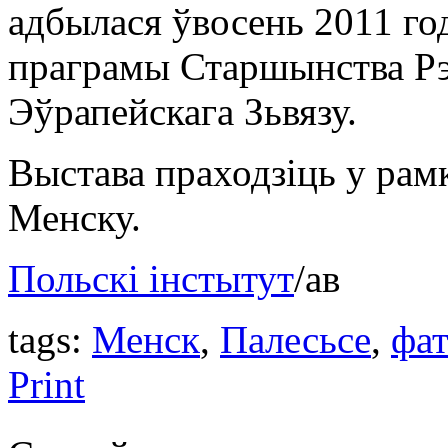
адбылася ўвосень 2011 го
праграмы Старшынства Рэ
Эўрапейскага Зьвязу.
Выстава праходзіць у рам
Менску.
Польскі інстытут
/ав
tags:
Менск
,
Палесьсe
,
фат
Print