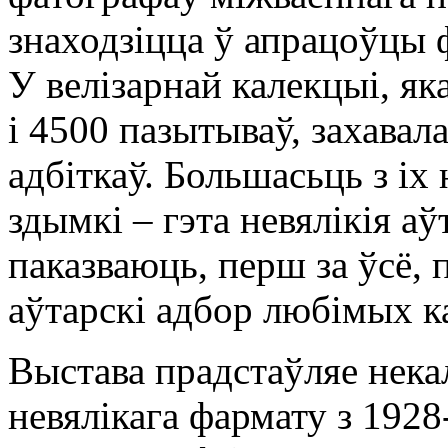
знаходзіцца ў апрацоўцы 
У велізарнай калекцыі, як
і 4500 пазытываў, захавал
адбіткаў. Большасьць з іх
здымкі – гэта невялікія а
паказваюць, перш за ўсё, 
аўтарскі адбор любімых к
Выстава прадстаўляе некал
невялікага фармату з 192