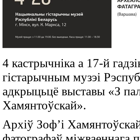
4 кастрычніка а 17-й гад
гістарычным музэі Рэспуб
адкрыцьцё выставы «З пал
Хамянтоўскай».
Архіў Зоф’і Хамянтоўска
фатографаў міжваеннага п