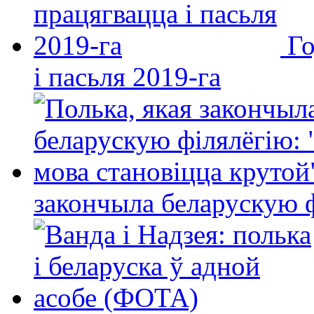
Го
і пасьля 2019-га
закончыла беларускую фі