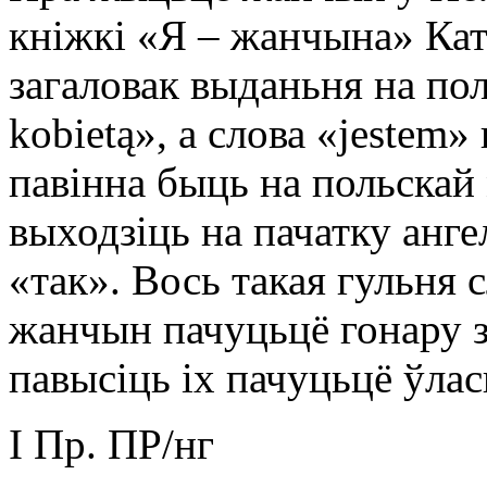
кніжкі «Я – жанчына» Ка
загаловак выданьня на по
kobietą», а слова «jestem» 
павінна быць на польскай 
выходзіць на пачатку анге
«так». Вось такая гульня с
жанчын пачуцьцё гонару з
павысіць іх пачуцьцё ўлас
І Пр. ПР/нг