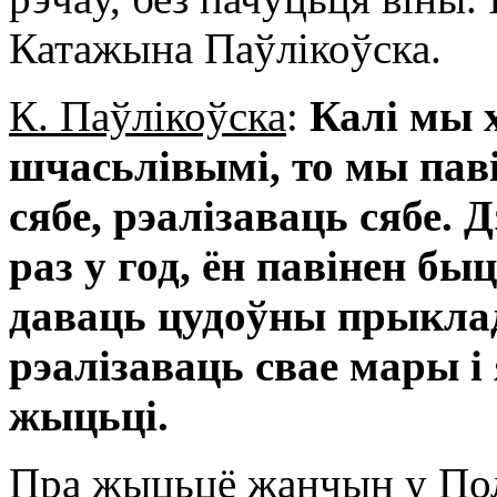
Катажына Паўлікоўска.
К. Паўлікоўска
:
Калі мы 
шчасьлівымі, то мы паві
сябе, рэалізаваць сябе. 
раз у год, ён павінен б
даваць цудоўны прыкла
рэалізаваць свае мары і
жыцьці.
Пра жыцьцё жанчын у Пол