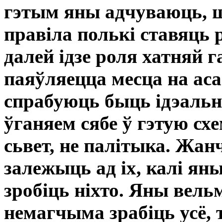
гэтым яны адчуваюць, ш
правіла полькі ставяць
далей ідзе роля хатняй г
паяўляецца месца на аса
спрабуюць быць ідэальн
ўганяем сябе ў гэтую сх
сьвет, не палітыка. Жан
залежыць ад іх, калі яны
зробіць ніхто. Яны вель
немагчыма зрабіць усё,