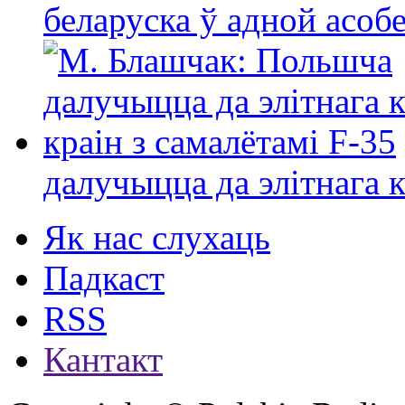
беларуска ў адной асо
далучыцца да элітнага ко
Як нас слухаць
Падкаст
RSS
Кантакт