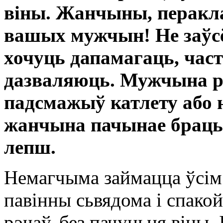
віны. Жанчыны, перакла
вашых мужчын! Не заўсё
хочуць дапамагаць, час
дазваляюць. Мужчына раз
падсмажыў катлету або 
жанчына пачынае браць у
лепш.
Немагчыма займацца ўсім 
павінны сьвядома і спако
рэчаў, без пачуцьця віны. 