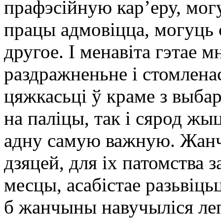
прафэсійную кар’еру, мог
працы адмовіцца, могуць 
другое. І менавіта гэтае 
раздражненьне і стомлена
цяжкасьці ў краме з выба
на паліцы, так і сярод ж
адну самую важную. Жанч
дзяцей, для іх патомства 
месцы, асабістае разьвіцьц
б жанчыны навучыліся ле