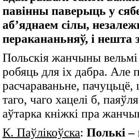
павінны паверыць у сяб
аб’яднаем сілы, незалежн
перакананьняў, і нешта 
Польскія жанчыны вельмі 
робяць для іх дабра. Але
расчараваньне, пачуцьцё, 
таго, чаго хацелі б, паяў
аўтарка кніжкі пра жанчы
К. Паўлікоўска
:
Полькі –