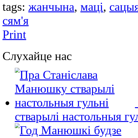
tags:
жанчына
,
маці
,
сацыя
сям'я
Print
Слухайце нас
стварылі настольныя гу