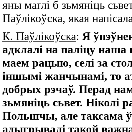
яны маглі б зьмяніць сьве
Паўлікоўска, якая напісал
К. Паўлікоўска
:
Я ўпэўнен
адклалі на паліцу наша
маем рацыю, селі за стол
іншымі жанчынамі, то а
добрых рэчаў. Перад нам
зьмяніць сьвет. Ніколі ра
Польшчы, але таксама ў
адыгрывалі такой важна