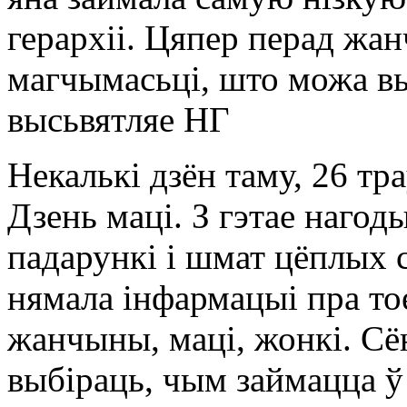
герархіі. Цяпер перад жа
магчымасьці, што можа в
высьвятляе НГ
Некалькі дзён таму, 26 т
Дзень маці. З гэтае нагод
падарункі і шмат цёплых 
нямала інфармацыі пра тое
жанчыны, маці, жонкі. С
выбіраць, чым займацца ў