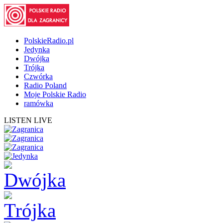
PolskieRadio.pl
Jedynka
Dwójka
Trójka
Czwórka
Radio Poland
Moje Polskie Radio
ramówka
LISTEN LIVE