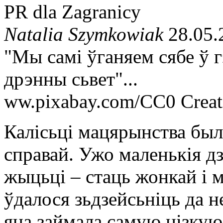
PR dla Zagranicy
Natalia Szymkowiak
28.05.
"Мы самі ўганяем сябе ў 
дрэнны сьвет"...
ww.pixabay.com/CC0 Crea
Калісьці мацярынства бы
справай. Ужо маленькія дз
жыцьці – стаць жонкай і м
ўдалося зьдзейсьніць да н
яна займала самую нізкую