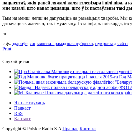
пацыентаў, якія раней ляжалі каля тэлевізара і пілі піва, а
мне казалі, што нават цешацца, што ў іх пастаўлены такі 
Тым ня менш, лепш не дапусьціць да разьвіцьця хваробы. Мы каз
датычаць як жанчын, так і мужчыну. Гэта інфаркт міякарда, інсу
нг
tags:
здароўе
,
сацыяльна-грамадзкая рубрыка
,
цукровы дыябэт
Print
Слухайце нас
Год Ма
Як нас слухаць
Падкаст
RSS
Кантакт
Copyright © Polskie Radio S.A
Пра нас
Кантакт