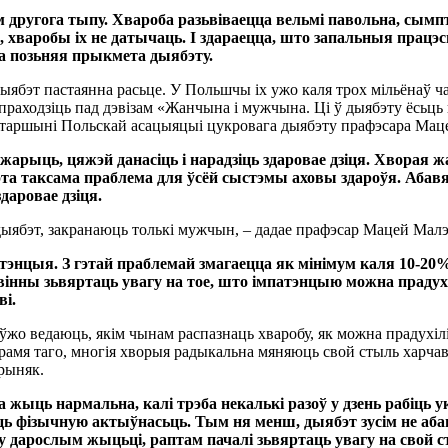
ругога тыпу. Хвароба разьвіваецца вельмі павольна, сым
аробы іх не датычаць. І здараецца, што запальныя працэсы 
а позьняя прыкмета дыябэту.
эт пастаянна расьце. У Польшчы іх ужо каля трох мільёнаў чала
праходзіць пад дэвізам «Жанчына і мужчына. Ці ў дыябэту ёсьць
х старшыні Польскай асацыяцыі цукровага дыябэту прафэсара Ма
арыць, цяжэй данасіць і нарадзіць здаровае дзіця. Хворая ж
та таксама праблема для ўсёй сыстэмы аховы здароўя. Абавя
аровае дзіця.
ыябэт, закранаюць толькі мужчын, – дадае прафэсар Мацей Малэ
атэнцыя. З гэтай праблемай змагаецца як мінімум каля 10-2
авінны зьвяртаць увагу на тое, што імпатэнцыю можна прадухі
і.
о ведаюць, якім чынам распазнаць хваробу, як можна прадухіліць 
крамя таго, многія хворыя радыкальна мяняюць свой стыль харча
рыняк.
ыць нармальна, калі трэба некалькі разоў у дзень рабіць ук
аць фізычную актыўнасьць. Тым ня менш, дыябэт зусім не аб
у дарослым жыцьці, раптам пачалі зьвяртаць увагу на свой