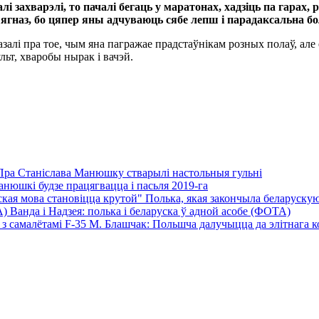
 калі захварэлі, то пачалі бегаць у маратонах, хадзіць па га
дыягназ, бо цяпер яны адчуваюць сябе лепш і парадаксальна 
алі пра тое, чым яна пагражае прадстаўнікам розных полаў, але 
льт, хваробы нырак і вачэй.
Пра Станіслава Манюшку стварылі настольныя гульні
нюшкі будзе працягвацца і пасьля 2019-га
Полька, якая закончыла беларускую 
Ванда і Надзея: полька і беларуска ў адной асобе (ФОТА)
М. Блашчак: Польшча далучыцца да элітнага кол