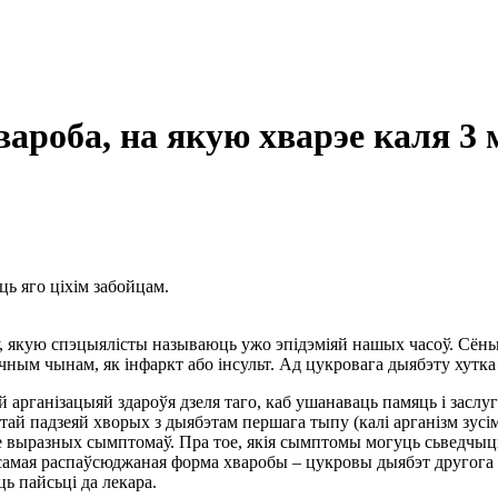
ароба, на якую хварэе каля 3 
ь яго ціхім забойцам.
обу, якую спэцыялісты называюць ужо эпідэміяй нашых часоў. Сё
чным чынам, як інфаркт або інсульт. Ад цукровага дыябэту хутка
рганізацыяй здароўя дзеля таго, каб ушанаваць памяць і заслугі
тай падзеяй хворых з дыябэтам першага тыпу (калі арганізм зусі
дае выразных сымптомаў. Пра тое, якія сымптомы могуць сьведчы
самая распаўсюджаная форма хваробы – цукровы дыябэт другога 
 пайсьці да лекара.