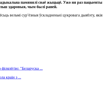
рах, радыкальна памянялі сваё жыцьцё. Ужо ня раз пацыенты
больш здаровыя, чым былі раней.
ёсьць вельмі сур’ёзныя ўскладненьні цукровага дыябэту, якія
філялёгію: "Беларуска ...
а краін з ...