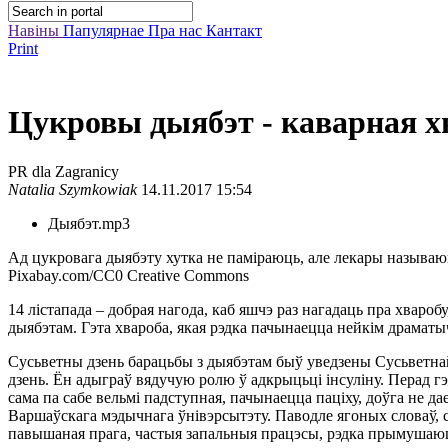
Навіны
Папулярнае
Пра нас
Кантакт
Print
Цукровы дыябэт - каварная хв
PR dla Zagranicy
Natalia Szymkowiak
14.11.2017 15:54
Дыябэт.mp3
Ад цукровага дыябэту хутка не паміраюць, але лекары называюц
Pixabay.com/CC0 Creative Commons
14 лістапада – добрая нагода, каб яшчэ раз нагадаць пра хвар
дыябэтам. Гэта хвароба, якая рэдка пачынаецца нейкім драматы
Сусьветны дзень барацьбы з дыябэтам быў уведзены Сусьветнай а
дзень. Ён адыграў вядучую ролю ў адкрыцьці інсуліну. Перад гэ
сама па сабе вельмі падступная, пачынаецца паціху, доўга не 
Варшаўскага мэдычнага ўнівэрсытэту. Паводле ягоных словаў, 
павышаная прага, частыя запальныя працэсы, рэдка прымушаюць