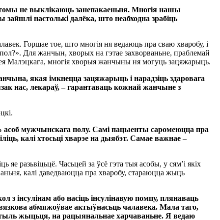
птомы не выклікаюць занепакаеньня. Многія нашы
зайшлі настолькі далёка, што неабходна зрабіць
век. Горшае тое, што многія ня ведаюць пра сваю хваробу, і
 пол?». Для жанчын, хворых на гэтае захворваньне, праблемай
цея Малэцкага, многія хворыя жанчыны ня могуць зацяжарыць.
анчына, якая імкнецца зацяжарыць і нарадзіць здаровага
зак нас, лекараў, – гарантаваць кожнай жанчыне з
цкі.
0% асоб мужчынскага полу. Самі пацыенты саромеюцца пра
ліць, калі хтосьці хварэе на дыябэт. Самае важнае –
яе разьвіцьцё. Часьцей за ўсё гэта тыя асобы, у сям’і якіх
ваньня, калі даведваюцца пра хваробу, стараюцца жыць
ол з інсулінам або насіць інсулінавую помпу, плянаваць
авязкова абмяжоўвае актыўнасьць чалавека. Мала таго,
 стыль жыцьця, на рацыянальнае харчаваньне. Я ведаю