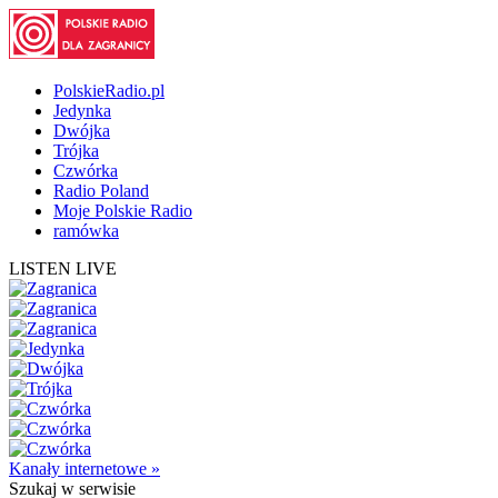
PolskieRadio.pl
Jedynka
Dwójka
Trójka
Czwórka
Radio Poland
Moje Polskie Radio
ramówka
LISTEN LIVE
Kanały internetowe »
Szukaj
w serwisie