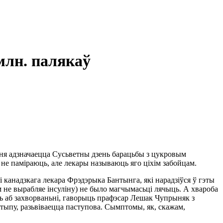
млн. палякаў
ньня адзначаецца Сусьветны дзень барацьбы з цукровым
 не паміраюць, але лекары называюць яго ціхім забойцам.
 канадзкага лекара Фрэдэрыка Бантынга, які нарадзіўся ў гэты
м не вырабляе інсуліну) не было магчымасьці лячыць. А хвароба
ць аб захворваньні, гаворыць прафэсар Лешак Чупрыняк з
тыпу, разьвіваецца паступова. Сымптомы, як, скажам,