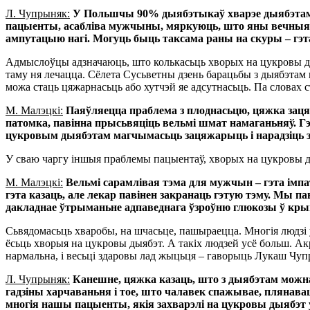
Л. Чупрыняк:
У Польшчы 90% дыябэтыкаў хварэе дыябэтам д
пацыенты, асабліва мужчыны, мяркуюць, што яны вечныя, хв
ампутацыю нагі. Могуць быць таксама раны на скуры – гэт
Адмыслоўцы адзначаюць, што колькасьць хворых на цукровы дыяб
таму ня лечацца. Сёлета Сусьветны дзень барацьбы з дыябэтам 
можа стаць цяжарнасьць або хутчэй яе адсутнасьць. Па слова
М. Малэцкі:
Паяўляецца праблема з плоднасьцю, цяжка зацяж
патомка, павінна прысьвяціць вельмі шмат намаганьняў. Гэ
цукровым дыябэтам магчымасьць зацяжарыць і нарадзіць зд
У сваю чаргу іншыя праблемы пацыентаў, хворых на цукровы д
М. Малэцкі:
Вельмі сарамлівая тэма для мужчын – гэта імп
гэта казаць, але лекар павінен закранаць гэтую тэму. Мы п
дакладнае ўтрыманьне адпаведнага ўзроўню глюкозы ў крыв
Сьвядомасьць хваробы, на шчасьце, пашыраецца. Многія людзі ўж
ёсьць хворыя на цукровы дыябэт. А такіх людзей усё больш. А
нармальна, і весьці здаровы лад жыцьця – гаворыць Лукаш Чуп
Л. Чупрыняк:
Канешне, цяжка казаць, што з дыябэтам можна ж
гадзіны харчаваньня і тое, што чалавек спажывае, плянав
многія нашы пацыенты, якія захварэлі на цукровы дыябэт 