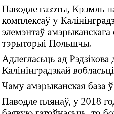
Паводле газэты, Крэмль 
комплексаў у Калінінград
элемэнтаў амэрыканскага 
тэрыторыі Польшчы.
Адлегласьць ад Рэдзікова 
Калінінградзкай вобласьці
Чаму амэрыканская база 
Паводле плянаў, у 2018 го
баявую гатоўнасьць, то б