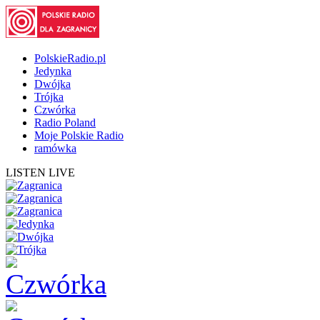
PolskieRadio.pl
Jedynka
Dwójka
Trójka
Czwórka
Radio Poland
Moje Polskie Radio
ramówka
LISTEN LIVE