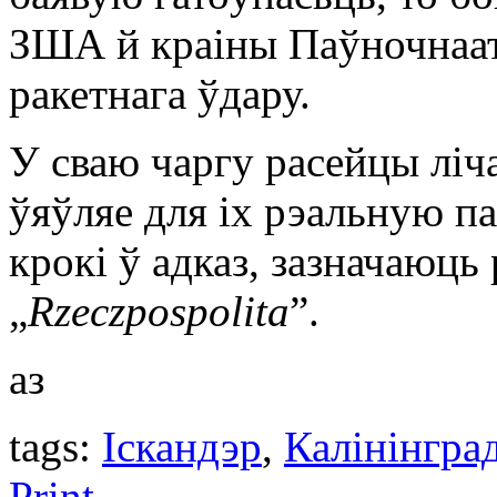
ЗША й краіны Паўночнаат
ракетнага ўдару.
У сваю чаргу расейцы ліча
ўяўляе для іх рэальную па
крокі ў адказ, зазначаюць
„
Rzeczpospolita
”.
аз
tags:
Іскандэр
,
Калінінгра
Print