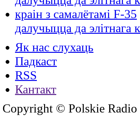
далучыцца да элітнага ко
Як нас слухаць
Падкаст
RSS
Кантакт
Copyright © Polskie Radio