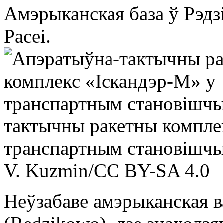
Амэрыканская база ў Рэдз
Расеі.
тактычны ракетны компле
транспартным становішч
V. Kuzmin/CC BY-SA 4.0
Неўзабаве амэрыканская ва