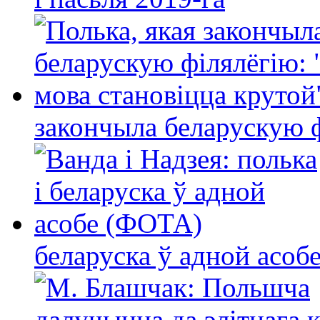
закончыла беларускую фі
беларуска ў адной асо