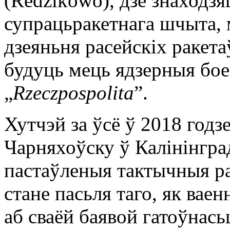
(Redzikowo), дзе знаходз
супрацьракетнага шчыта,
дзеяньня расейскіх ракета
будуць мець ядзерныя боег
„
Rzeczpospolita
”.
Хутчэй за ўсё ў 2018 годз
Чарняхоўску ў Калінінгра
пастаўленыя тактычныя р
стане пасьля таго, як ваен
аб сваёй баявой гатоўнасьц