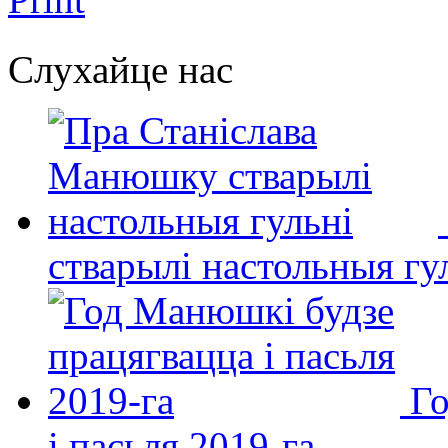
Слухайце нас
стварылі настольныя гу
Го
і пасьля 2019-га