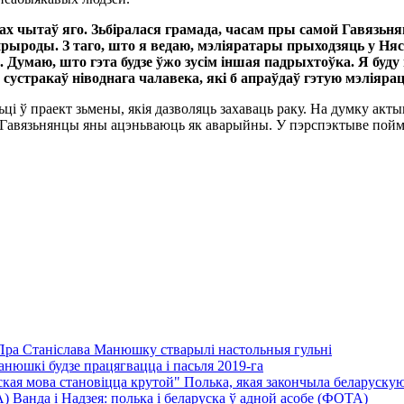
ках чытаў яго. Зьбіралася грамада, часам пры самой Гавязьнян
прыроды. З таго, што я ведаю, мэліяратары прыходзяць у Няс
. Думаю, што гэта будзе ўжо зусім іншая падрыхтоўка. Я буд
я не сустракаў ніводнага чалавека, які б апраўдаў гэтую мэліяр
ў праект зьмены, якія дазволяць захаваць раку. На думку актыв
а Гавязьнянцы яны ацэньваюць як аварыйны. У пэрспэктыве пойм
Пра Станіслава Манюшку стварылі настольныя гульні
нюшкі будзе працягвацца і пасьля 2019-га
Полька, якая закончыла беларускую 
Ванда і Надзея: полька і беларуска ў адной асобе (ФОТА)