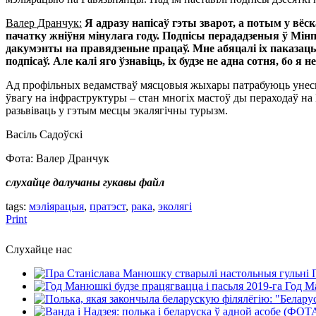
Валер Дранчук:
Я адразу напісаў гэты зварот, а потым у вёс
пачатку жніўня мінулага году. Подпісы перададзеныя ў Мін
дакумэнты на правядзеньне працаў. Мне абяцалі іх паказаць
подпісаў. Але калі яго ўзнавіць, іх будзе не адна сотня, бо 
Ад профільных ведамстваў мясцовыя жыхары патрабуюць унесьці 
ўвагу на інфраструктуры – стан многіх мастоў ды пераходаў н
разьвіваць у гэтым месцы экалягічны турызм.
Васіль Садоўскі
Фота: Валер Дранчук
слухайце далучаны гукавы файл
tags:
мэліярацыя
,
пратэст
,
рака
,
эколягі
Print
Слухайце нас
Год Ма