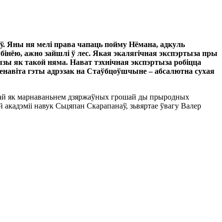
рыў. Яны ня мелі права чапаць пойму Нёмана, адкуль
інёю, ажно зайшлі ў лес. Якая экалягічная экспэртыза пры
зы як такой няма. Нават тэхнічная экспэртыза робіцца
енавіта гэты адрэзак на Стаўбцоўшчыне – абсалютна сухая
начай як марнаваньнем дзяржаўных грошай ды прыродных
й акадэміі навук Сьцяпан Скарапанаў, зьвяртае ўвагу Валер