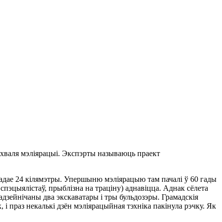
я хваля мэліярацыі. Экспэрты называюць праект
ладае 24 кілямэтры. Упершыню мэліярацыю там пачалі ў 60 гады
 спэцыялістаў, прыблізна на траціну) аднавіцца. Аднак сёлета
адзейнічаны два экскаватары і тры бульдозэры. Грамадскія
і праз некалькі дзён мэліярацыйная тэхніка пакінула рэчку. Як