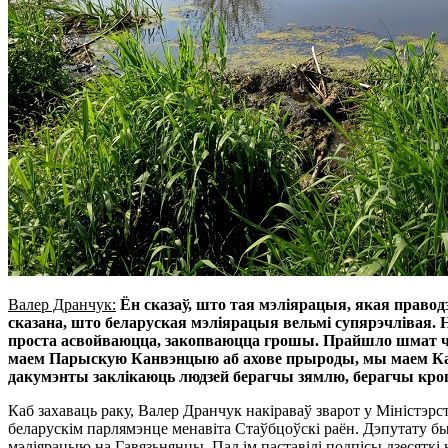
Валер Дранчук:
Ён сказаў, што тая мэліярацыя, якая праводз
сказана, што беларуская мэліярацыя вельмі супярэчлівая. Н
проста асвойваюцца, закопваюцца грошы. Прайшло шмат ча
маем Парыскую Канвэнцыю аб ахове прыроды, мы маем Канв
дакумэнты заклікаюць людзей берагчы зямлю, берагчы кроп
Каб захаваць раку, Валер Дранчук накіраваў зварот у Міністэр
беларускім парлямэнце менавіта Стаўбцоўскі раён. Дэпутату 
мэліярацыю на Гавязьнянцы. Пад ім паставілі подпісы дзесяткі