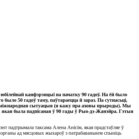
й юбілейнай канфэрэнцыі на пачатку 90 гадоў. На ёй было
было 50 гадоў таму, паўтараецца й зараз. Па сутнасьці,
 міжнародная сытуацыя (я кажу пра аховы прыроды). Мы
кая была падпісаная ў 90 гады ў Рыо-дэ-Жанэйра. Гэтыя
мэнт падтрымала таксама Алена Анісім, якая прадстаўляе ў
я органы ад мясцовых жыхароў з патрабаваньнем спыніць