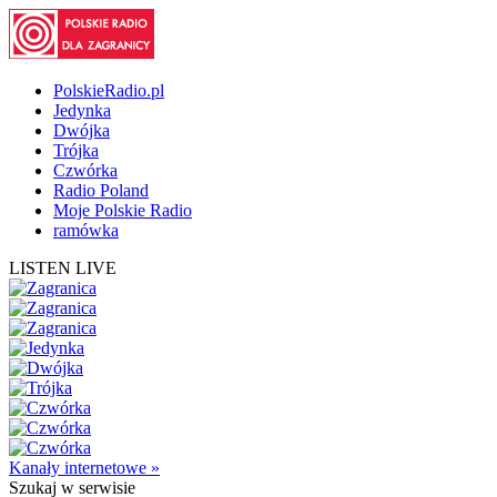
PolskieRadio.pl
Jedynka
Dwójka
Trójka
Czwórka
Radio Poland
Moje Polskie Radio
ramówka
LISTEN LIVE
Kanały internetowe »
Szukaj
w serwisie