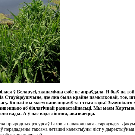
ілася ў Беларусі, эканамічна сябе не апраўдала. Я быў на то
а Стаўбцоўшчыне, дзе яна была крайне памылковай, тое, што 
су. Колькі мы маем канвэнцыяў за гэтыя гады! Зьмянілася
энцыю аб біялягічнай разнастайнасьці. Мы маем Хартыю, я
лю вады. А ў нас вада лішняя, аказваецца.
ства прыродных рэсурсаў і аховы навакольнага асяродзьдзя. Даку
быў перададзены таксама леташні калектыўны ліст у дырэктыўны
 неабыякавых людзей.