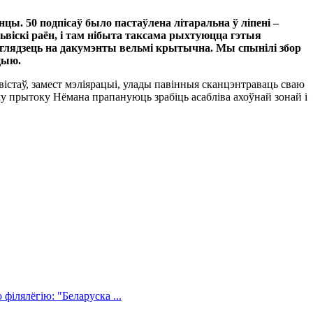
цы. 50 подпісаў было пастаўлена літаральна ў ліпені –
ьвіскі раён, і там нібыта таксама рыхтуюцца гэтыя
у глядзець на дакумэнты вельмі крытычна. Мы спынілі збор
ацыю.
істаў, замест мэліярацыі, улады павінныя сканцэнтраваць сваю
у прытоку Нёмана прапануюць зрабіць асабліва ахоўнай зонай і
філялёгію: "Беларуска ...