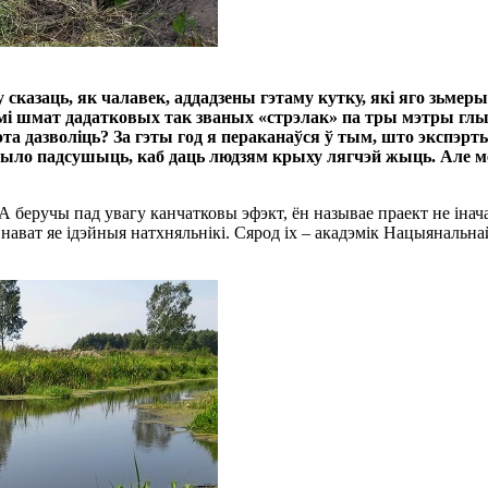
у сказаць, як чалавек, аддадзены гэтаму кутку, які яго зьме
мі шмат дадатковых так званых «стрэлак» па тры мэтры глыб
 дазволіць? За гэты год я пераканаўся ў тым, што экспэрты
было падсушыць, каб даць людзям крыху лягчэй жыць. Але м
 А беручы пад увагу канчатковы эфэкт, ён называе праект не і
нават яе ідэйныя натхняльнікі. Сярод іх – акадэмік Нацыянальна