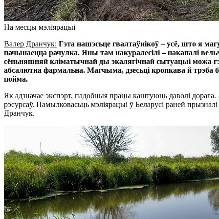
На месцы мэліярацыі
Валер Дранчук:
Гэта нашэсьце гвалтаўнікоў – усё, што я маг
пачынаецца рачулка. Яны там накуралесілі – накапалі вель
сёньняшняй кліматычнай ды экалягічнай сытуацыі можа гэта
абсалютна фармальна. Магчыма, дзесьці кропкава й трэба 
пойма.
Як адзначае экспэрт, падобныя працы каштуюць даволі дорага.
рэсурсаў. Памылковасьць мэліярацыі ў Беларусі раней прызналі 
Дранчук.