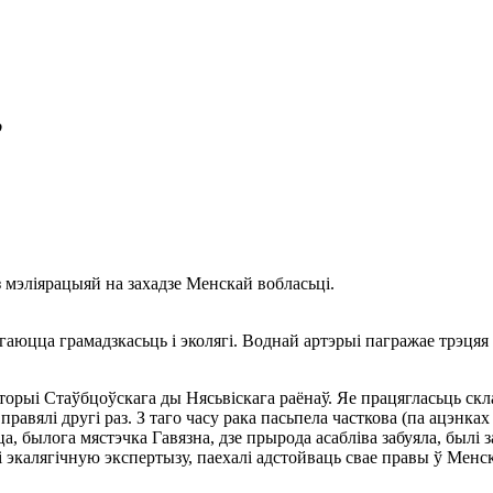
”
з мэліярацыяй на захадзе Менскай вобласьці.
гаюцца грамадзкасьць і эколягі. Воднай артэрыі пагражае трэця
торыі Стаўбцоўскага ды Нясьвіскага раёнаў. Яе працягласьць ск
равялі другі раз. З таго часу рака пасьпела часткова (па ацэнках
, былога мястэчка Гавязна, дзе прырода асабліва забуяла, былі з
экалягічную экспертызу, паехалі адстойваць свае правы ў Менск, 