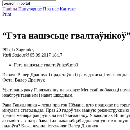
Навіны
Папулярнае
Пра нас
Кантакт
Print
“Гэта нашэсьце гвалтаўнікоў
PR dla Zagranicy
Vasil Sadouski
05.09.2017 18:17
Гэта нашэсьце гвалтаўнікоў.mp3
Эколяг Валер Дранчук і прадстаўнікі грамадзкасьці змагаюцца 
Фота: Валер Дранчук
Уратаваць раку Гавязьнянку на захадзе Менскай вобласьці нама
неабгрунтаваным і нават шкодным.
Рака Гавязьнянка – левы прыток Нёмана, што працякае па тэры
мінулага стагодзьдзя. Праз 20 гадоў так званую рэканструкцыю п
трэцяя меліярацыя рушыла на Гавязьнянку. У ваколіцах Вішняўца
актывісты запатрабавалі ад выканаўцаў адпаведную тэхнічную і 
надоўга? Кажа журналіст-эколяг Валер Дранчук.