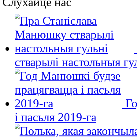
Слухайце нас
стварылі настольныя гу
Го
і пасьля 2019-га