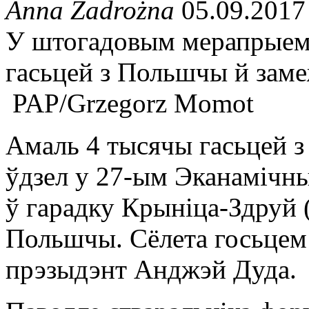
Anna Zadrożna
05.09.2017
У штогадовым мерапрыемс
гасьцей з Польшчы й зам
PAP/Grzegorz Momot
Амаль 4 тысячы гасьцей 
ўдзел у 27-ым Эканамічны
ў гарадку Крыніца-Здруй (
Польшчы. Сёлета госьцем
прэзыдэнт Анджэй Дуда.