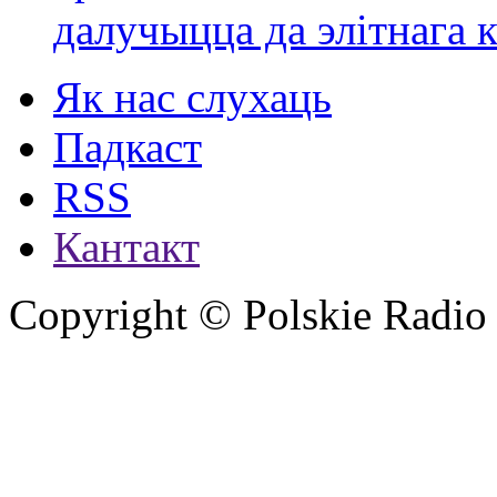
далучыцца да элітнага ко
Як нас слухаць
Падкаст
RSS
Кантакт
Copyright © Polskie Radio