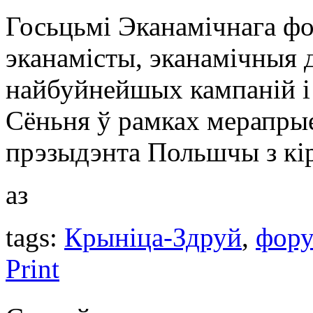
Госьцьмі Эканамічнага фо
эканамісты, эканамічныя д
найбуйнейшых кампаній і 
Сёньня ў рамках мерапрые
прэзыдэнта Польшчы з кіра
аз
tags:
Крыніца-Здруй
,
фор
Print