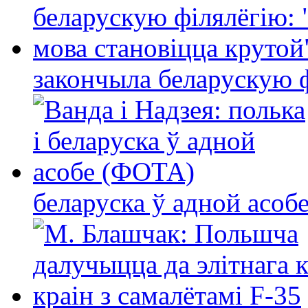
закончыла беларускую фі
беларуска ў адной асо