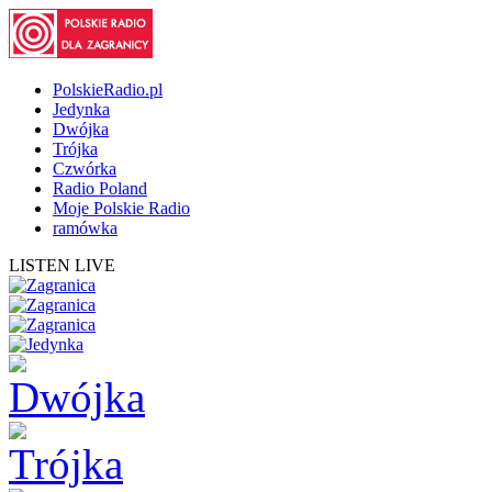
PolskieRadio.pl
Jedynka
Dwójka
Trójka
Czwórka
Radio Poland
Moje Polskie Radio
ramówka
LISTEN LIVE