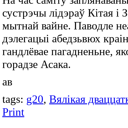
сустрэчы лідэраў Кітая і 
мытнай вайне. Паводле н
дэлегацыі абедзьвюх краі
гандлёвае пагадненьне, як
горадзе Асака.
ав
tags:
g20
,
Вялікая дваццат
Print