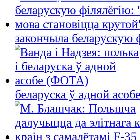
закончыла беларускую фі
беларуска ў адной асо