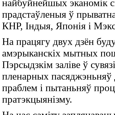
найбуйнейшых эканомік с
прадстаўленыя ў прыватн
КНР, Індыя, Японія і Мэк
На працягу двух дзён буд
амэрыканскіх мытных пошл
Пэрсыдзкім заліве ў сувяз
пленарных пасяджэньняў
праблем і пытаньняў проц
пратэкцыянізму.
На час саміту заплянаван