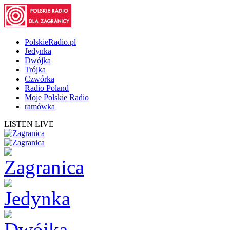
PolskieRadio.pl
Jedynka
Dwójka
Trójka
Czwórka
Radio Poland
Moje Polskie Radio
ramówka
LISTEN LIVE