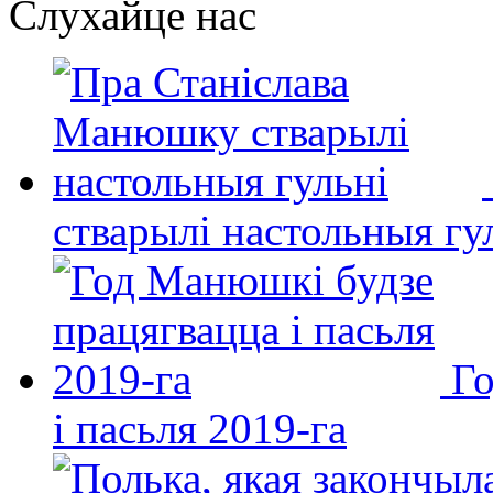
Слухайце нас
стварылі настольныя гу
Го
і пасьля 2019-га