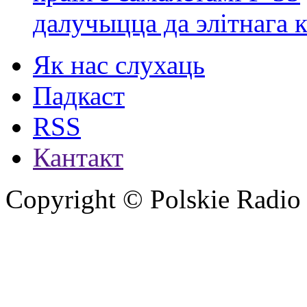
далучыцца да элітнага ко
Як нас слухаць
Падкаст
RSS
Кантакт
Copyright © Polskie Radio