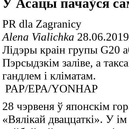
У Асацы пачаўся са
PR dla Zagranicy
Alena Vialichka
28.06.2019
Лідэры краін групы G20 
Пэрсыдзкім заліве, а такс
гандлем і кліматам.
PAP/EPA/YONHAP
28 чэрвеня ў японскім гор
«Вялікай дваццаткі». У ім