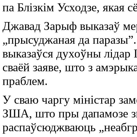
па Блізкім Усходзе, якая 
Джавад Зарыф выказаў мер
„прысуджаная да паразы”.
выказаўся духоўны лідар І
сваёй заяве, што з амэры
праблем.
У сваю чаргу міністар за
ЗША, што пры дапамозе з
распаўсюджваюць „неабгр