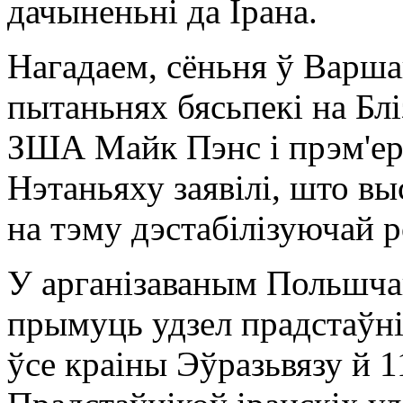
дачыненьні да Ірана.
Нагадаем, сёньня ў Варш
пытаньнях бясьпекі на Блі
ЗША Майк Пэнс і прэм'ер-
Нэтаньяху заявілі, што вы
на тэму дэстабілізуючай р
У арганізаваным Польшч
прымуць удзел прадстаўні
ўсе краіны Эўразьвязу й 1