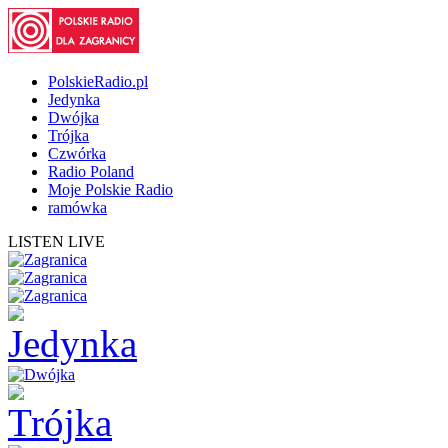
PolskieRadio.pl
Jedynka
Dwójka
Trójka
Czwórka
Radio Poland
Moje Polskie Radio
ramówka
LISTEN LIVE