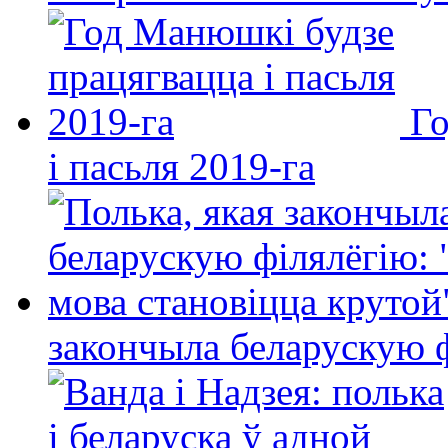
Го
і пасьля 2019-га
закончыла беларускую фі