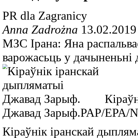
PR dla Zagranicy
Anna Zadrożna
13.02.2019
МЗС Ірана: Яна распальва
варожасьць у дачыненьні д
Кіраў
Джавад Зарыф.
PAP/EPA/
Кіраўнік іранскай дыпля