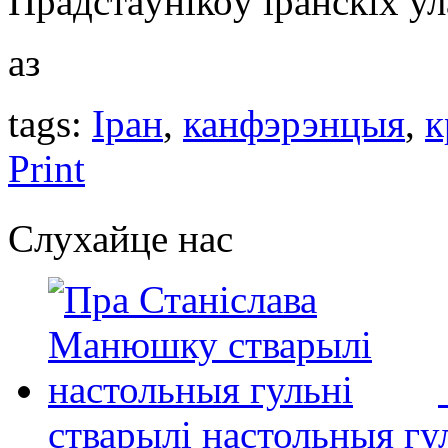
Прадстаўнікоў іранскіх ул
аз
tags:
Іран
,
канфэрэнцыя
,
к
Print
Слухайце нас
стварылі настольныя гу