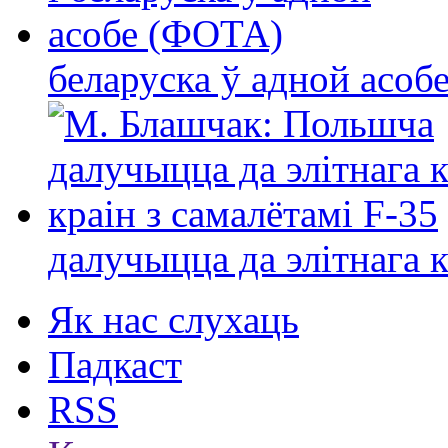
беларуска ў адной асо
далучыцца да элітнага ко
Як нас слухаць
Падкаст
RSS