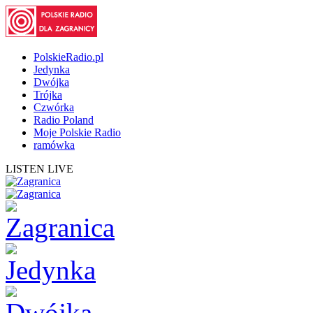
PolskieRadio.pl
Jedynka
Dwójka
Trójka
Czwórka
Radio Poland
Moje Polskie Radio
ramówka
LISTEN LIVE