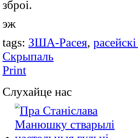
зброі.
эж
tags:
ЗША-Расея
,
расейскі
Скрыпаль
Print
Слухайце нас