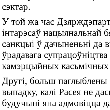
сэктар.
У той жа час Дзярждэпар
інтарэсаў нацыянальнай 
санкцыі ў дачыненьні да 
ўрадавага супрацоўніцтва 
камэрцыйных касьмічных 
Другі, больш паглыблены 
выпадку, калі Расея не дас
будучыні яна адмовіцца д