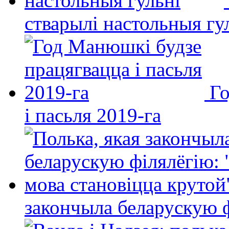
стварылі настольныя гу
Го
і пасьля 2019-га
закончыла беларускую фі