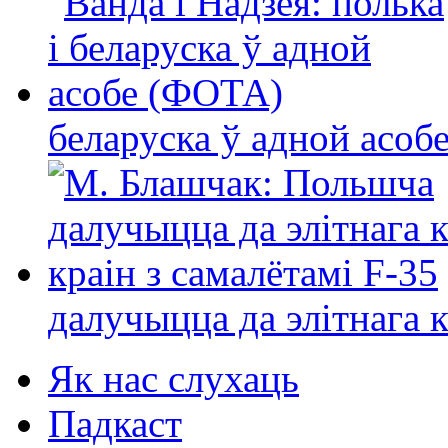
беларуска ў адной асо
далучыцца да элітнага ко
Як нас слухаць
Падкаст