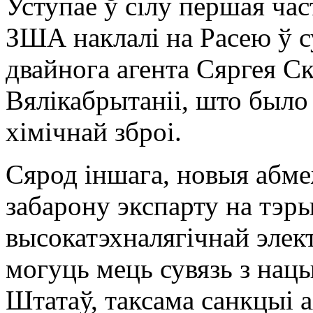
Уступае ў сілу першая час
ЗША наклалі на Расею ў с
двайнога агента Сяргея Ск
Вялікабрытаніі, што было
хімічнай зброі.
Сярод іншага, новыя абм
забарону экспарту на тэр
высокатэхналягічнай элект
могуць мець сувязь з нац
Штатаў, таксама санкцыі 