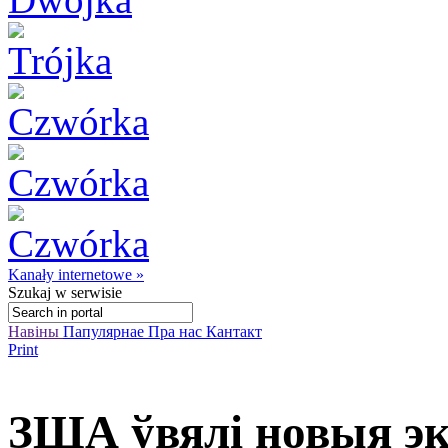
Kanały internetowe »
Szukaj
w serwisie
Навіны
Папулярнае
Пра нас
Кантакт
Print
ЗША ўвялі новыя э