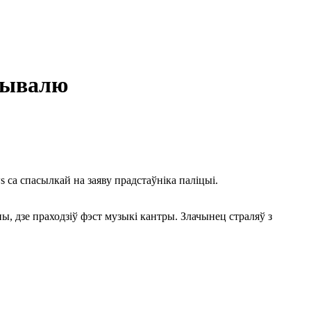
стывалю
s
са спасылкай на заяву прадстаўніка паліцыі.
, дзе праходзіў фэст музыкі кантры. Злачынец страляў з