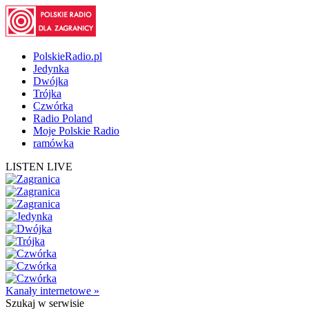
PolskieRadio.pl
Jedynka
Dwójka
Trójka
Czwórka
Radio Poland
Moje Polskie Radio
ramówka
LISTEN LIVE
Kanały internetowe »
Szukaj
w serwisie