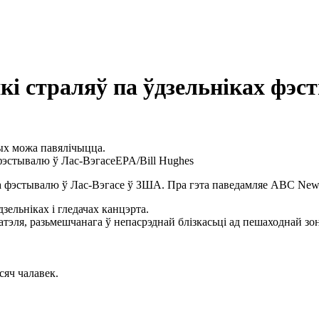
кі страляў па ўдзельніках фэ
ных можа павялічыцца.
фэстывалю ў Лас-Вэгасе
EPA/Bill Hughes
га фэстывалю ў
Лас-Вэгасе
ў ЗША. Пра гэта паведамляе
ABC
New
зельніках і гледачах канцэрта.
эля, разьмешчанага ў непасрэднай блізкасьці ад пешаходнай зоны
сяч чалавек.