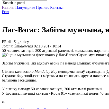
Навіны
Папулярнае
Пра нас
Кантакт
Print
Лас-Вэгас: Забіты мужчына, я
PR dla Zagranicy
Jolanta Śmiałowska
02.10.2017 10:14
50 чалавек загінулі, 200 атрымалі раненьні, колькасьць паране
Сцэна музычнага 
Забіты мужчына, які адкрыў агонь па наведвальніках музычна
Сёньня каля казіно
Mandalay Bay
невядомы пачаў страляць па ўд
Стралок быў знойдзены мёртвым на трыццаць другім паверсе гат
балькона гасьцініцы.
У выніку нападу 50 чалавек загінулі, 200 атрымалі раненьні.
У фэстывалі музыкі кантры «
Route
91» удзельнічалі амаль 40 ты
яс