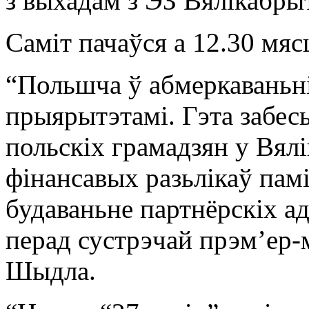
з выхадам з ЭЗ Вялікабрыт
Саміт пачаўся а 12.30 мяс
“Польшча ў абмеркаваньні
прыярытэтамі. Гэта забес
польскіх грамадзян у Вялі
фінансавых разьлікаў памі
будаваньне партнёрскіх ад
перад сустрэчай прэм’ер-
Шыдла.