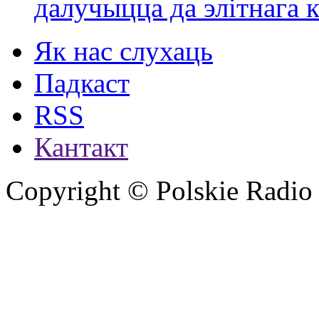
далучыцца да элітнага ко
Як нас слухаць
Падкаст
RSS
Кантакт
Copyright © Polskie Radio