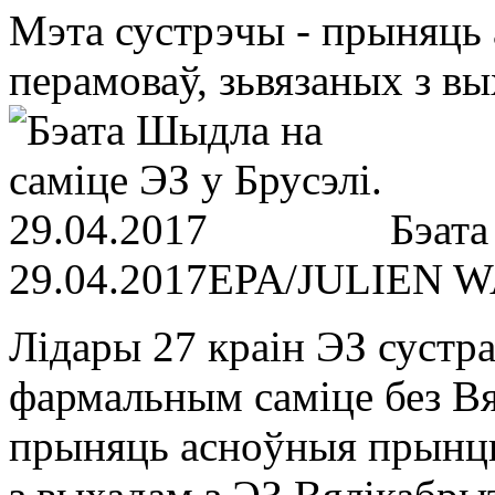
Мэта сустрэчы - прыняць
перамоваў, зьвязаных з вы
Бэата
29.04.2017
EPA/JULIEN 
Лідары 27 краін ЭЗ сустр
фармальным саміце без Вя
прыняць асноўныя прынцы