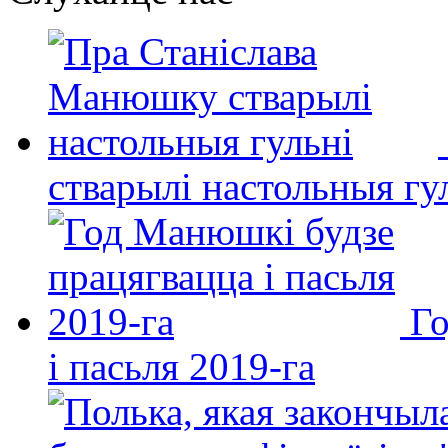
стварылі настольныя гу
Го
і пасьля 2019-га