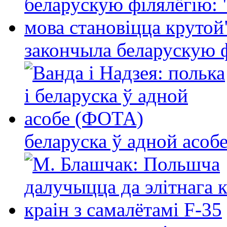
закончыла беларускую фі
беларуска ў адной асо