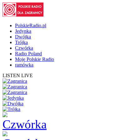
PolskieRadio.pl
Jedynka
Dwójka
Trójka
Czwórka
Radio Poland
Moje Polskie Radio
ramówka
LISTEN LIVE