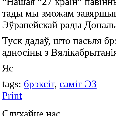
“Нашая “27 краін” павінны
тады мы зможам завяршыць
Эўрапейскай рады Дональ
Туск дадаў, што пасьля брэ
адносіны з Вялікабрытані
Яс
tags:
брэксіт
,
саміт ЭЗ
Print
Слухайце нас