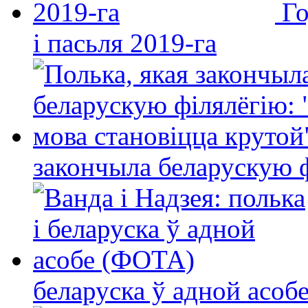
Го
і пасьля 2019-га
закончыла беларускую фі
беларуска ў адной асо