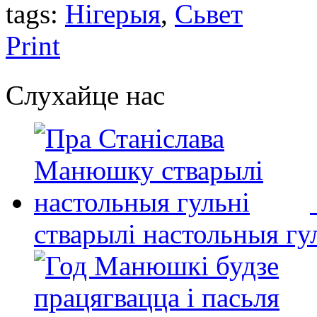
tags:
Нігерыя
,
Сьвет
Print
Слухайце нас
стварылі настольныя гу