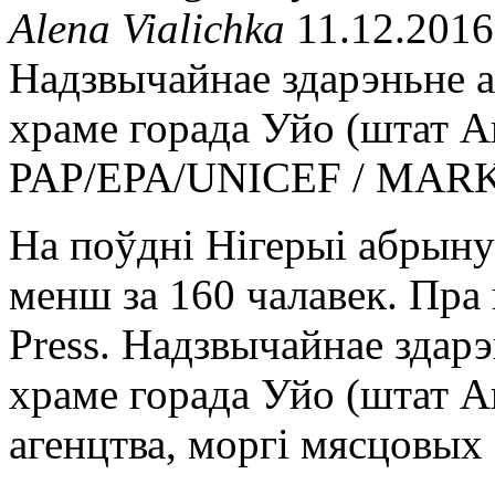
Alena Vialichka
11.12.2016
Надзвычайнае здарэньне а
храме горада Уйо (штат А
PAP/EPA/UNICEF / MAR
На поўдні Нігерыі абрынуў
менш за 160 чалавек. Пра 
Press. Надзвычайнае здар
храме горада Уйо (штат А
агенцтва, моргі мясцовых