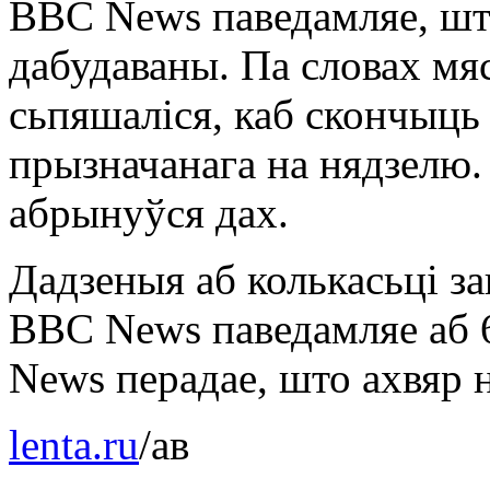
BBC News паведамляе, шт
дабудаваны. Па словах м
сьпяшаліся, каб скончыць 
прызначанага на нядзелю.
абрынуўся дах.
Дадзеныя аб колькасьці з
BBC News паведамляе аб 
News перадае, што ахвяр 
lenta.ru
/ав