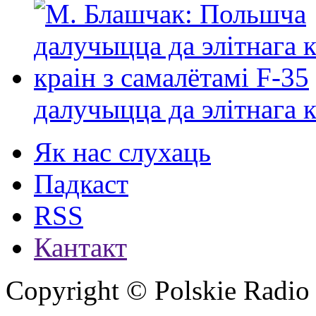
далучыцца да элітнага ко
Як нас слухаць
Падкаст
RSS
Кантакт
Copyright © Polskie Radio