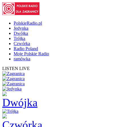
PolskieRadio.pl
Jedynka
Dwójka
Trójka
Czwórka
Radio Poland
Moje Polskie Radio
ramówka
LISTEN LIVE