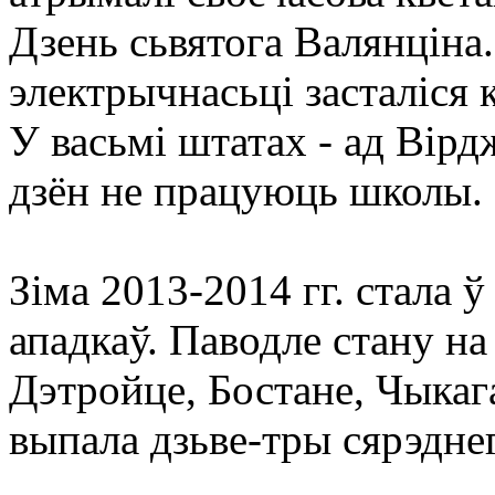
Дзень сьвятога Валянціна
электрычнасьці засталіся к
У васьмі штатах - ад Вірд
дзён не працуюць школы.
Зіма 2013-2014 гг. стала 
ападкаў. Паводле стану на
Дэтройце, Бостане, Чыкаг
выпала дзьве-тры сярэдне