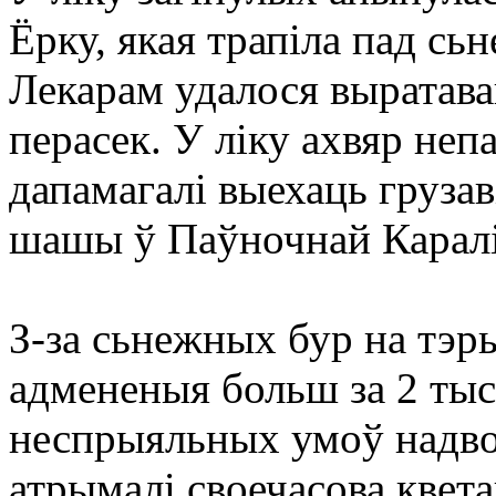
Ёрку, якая трапіла пад с
Лекарам удалося выратавац
перасек. У ліку ахвяр непа
дапамагалі выехаць грузав
шашы ў Паўночнай Каралі
З-за сьнежных бур на тэ
адмененыя больш за 2 тыс
неспрыяльных умоў надво
атрымалі своечасова квет