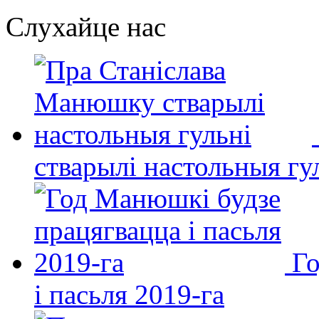
Слухайце нас
стварылі настольныя гу
Го
і пасьля 2019-га