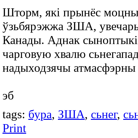
Шторм, які прынёс моцны
ўзьбярэжжа ЗША, увечары 
Канады. Аднак сыноптыкі
чарговую хвалю сьнегапада
надыходзячы атмасфэрны 
эб
tags:
бурa
,
ЗША
,
сьнег
,
сь
Print