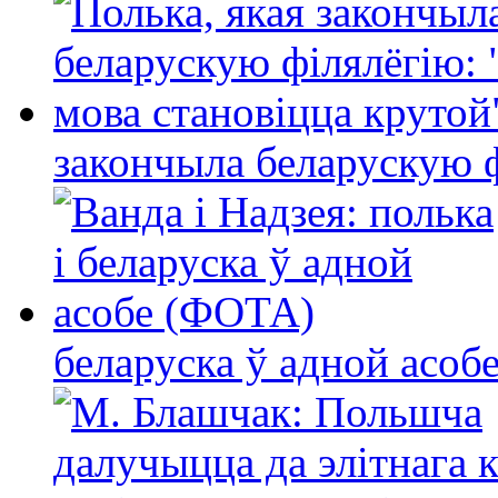
закончыла беларускую фі
беларуска ў адной асо