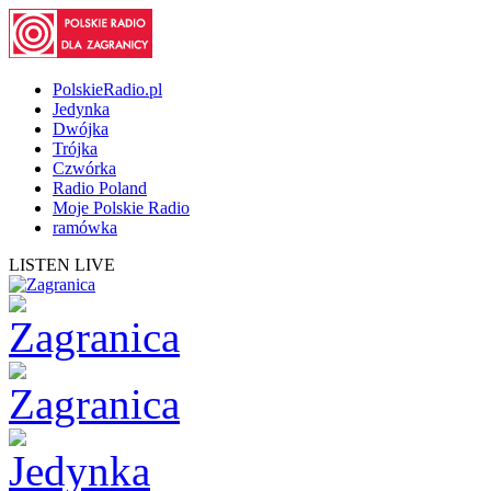
PolskieRadio.pl
Jedynka
Dwójka
Trójka
Czwórka
Radio Poland
Moje Polskie Radio
ramówka
LISTEN LIVE