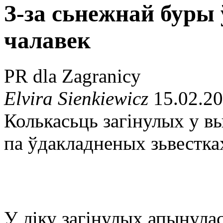
З-за сьнежнай буры 
чалавек
PR dla Zagranicy
Elvira Sienkiewicz
15.02.20
Колькасьць загінулых у 
па ўдакладненых зьвестках
У ліку загінулых апынул