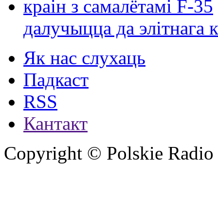
далучыцца да элітнага ко
Як нас слухаць
Падкаст
RSS
Кантакт
Copyright © Polskie Radio