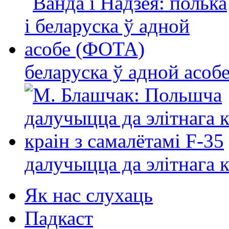
беларуска ў адной асо
далучыцца да элітнага ко
Як нас слухаць
Падкаст