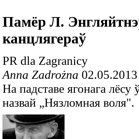
Памёр Л. Энгляйтнэ
канцлягераў
PR dla Zagranicy
Anna Zadrożna
02.05.2013
На падставе ягонага лёсу 
назвай „Нязломная воля".