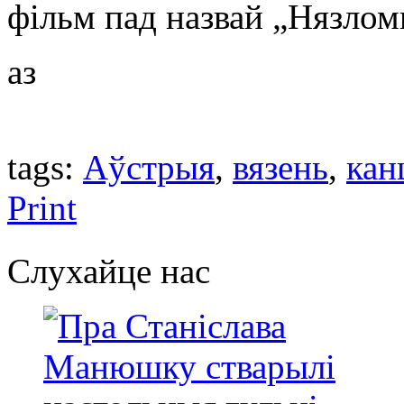
фільм пад назвай „Нязлом
аз
tags:
Аўстрыя
,
вязень
,
кан
Print
Слухайце нас