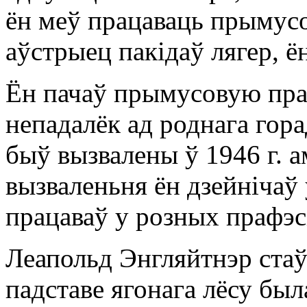
ён меў працаваць прымус
аўстрыец пакідаў лягер, ё
Ён пачаў прымусовую пра
непадалёк ад роднага гора
быў вызвалены ў 1946 г. 
вызваленьня ён дзейнічаў 
працаваў у розных прафэс
Леапольд Энгляйтнэр стаў 
падставе ягонага лёсу был