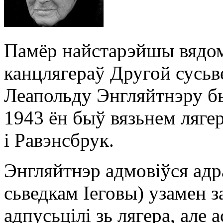
Памёр найстарэйшы вядом
канцлягераў Другой сусь
Леапольду Энгляйтнэру бы
1943 ён быў вязьнем лягер
і Равэнсбрук.
Энгляйтнэр адмовіўся адра
сьведкам Іеговы) узамен з
адпусьцілі зь лягера, але