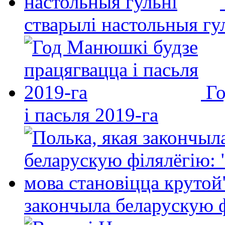
стварылі настольныя гу
Го
і пасьля 2019-га
закончыла беларускую фі