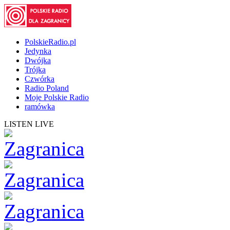
PolskieRadio.pl
Jedynka
Dwójka
Trójka
Czwórka
Radio Poland
Moje Polskie Radio
ramówka
LISTEN LIVE