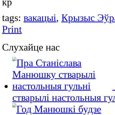
кр
tags:
вакацыі
,
Крызыс Эўр
Print
Слухайце нас
стварылі настольныя гу