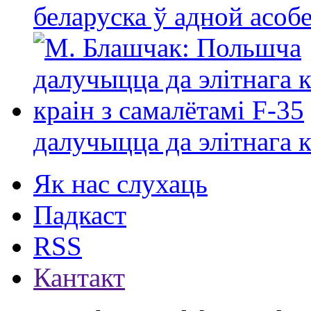
беларуска ў адной асо
далучыцца да элітнага ко
Як нас слухаць
Падкаст
RSS
Кантакт