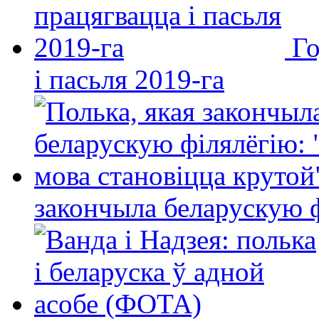
Го
і пасьля 2019-га
закончыла беларускую фі