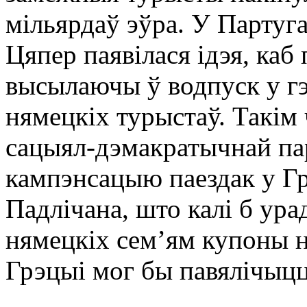
мільярдаў эўра. У Партуга
Цяпер паявілася ідэя, каб
высылаючы ў водпуск у г
нямецкіх турыстаў. Такім
сацыял-дэмакратычнай па
кампэнсацыю паездак у Г
Падлічана, што калі б ура
нямецкіх сем’ям купоны н
Грэцыі мог бы павялічыцц