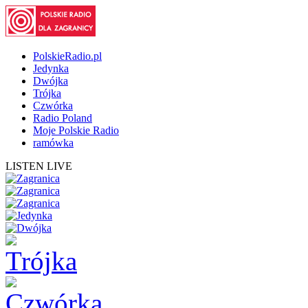
PolskieRadio.pl
Jedynka
Dwójka
Trójka
Czwórka
Radio Poland
Moje Polskie Radio
ramówka
LISTEN LIVE