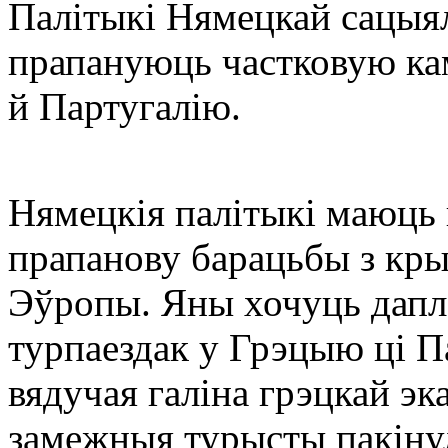
Палітыкі Нямецкай сацыя
прапануюць частковую ка
й Партугалію.
Нямецкія палітыкі маюць
прапанову барацьбы з кр
Эўропы. Яны хочуць дапл
турпаездак у Грэцыю ці П
вядучая галіна грэцкай эк
замежныя турысты пакінул