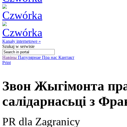
Kanały internetowe »
Szukaj
w serwisie
Навіны
Папулярнае
Пра нас
Кантакт
Print
Звон Жыгімонта пра
салідарнасьці з Фр
PR dla Zagranicy