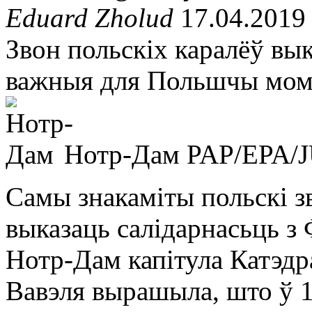
Eduard Zholud
17.04.2019
Звон польскіх каралёў вы
важныя для Польшчы мом
Нотр-Дам
PAP/EPA/
Самы знакаміты польскі з
выказаць салідарнасьць з
Нотр-Дам капітула Катэдр
Вавэля вырашыла, што ў 1