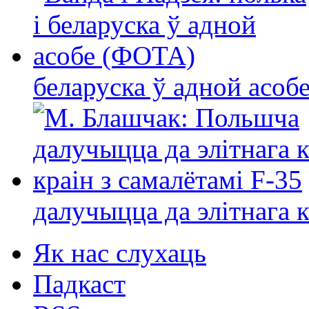
беларуска ў адной асо
далучыцца да элітнага ко
Як нас слухаць
Падкаст