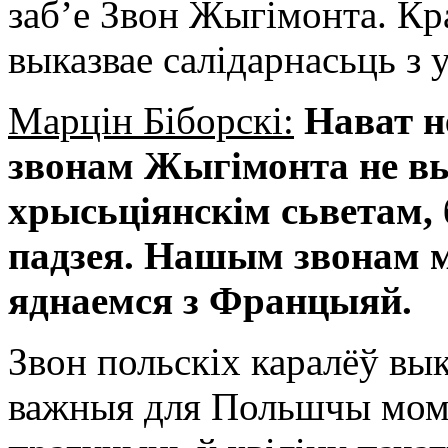
заб’е Звон Жыгімонта. Кр
выказвае салідарнасьць з у
Марцін Біборскі:
Нават н
звонам Жыгімонта не вык
хрысьціянскім сьветам, 
падзея. Нашым звонам 
яднаемся з Францыяй.
Звон польскіх каралёў вы
важныя для Польшчы мом