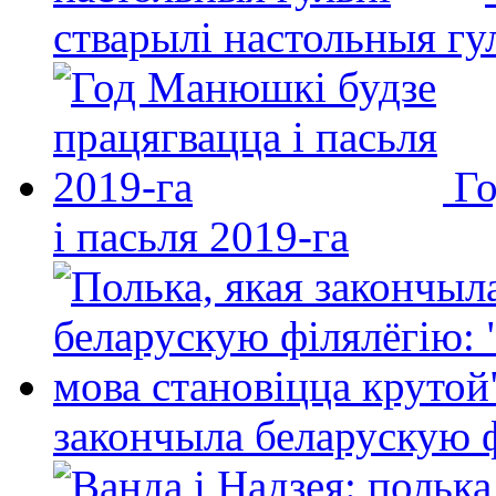
стварылі настольныя гу
Го
і пасьля 2019-га
закончыла беларускую фі