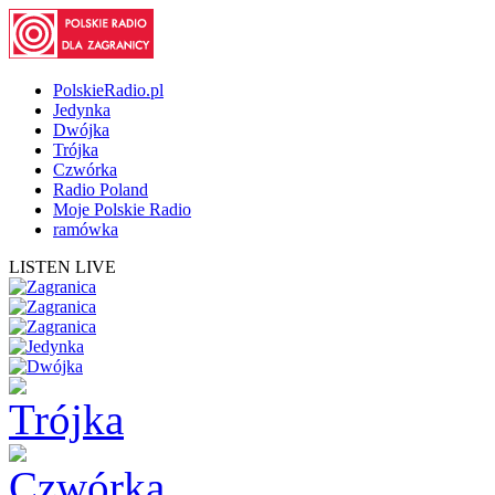
PolskieRadio.pl
Jedynka
Dwójka
Trójka
Czwórka
Radio Poland
Moje Polskie Radio
ramówka
LISTEN LIVE