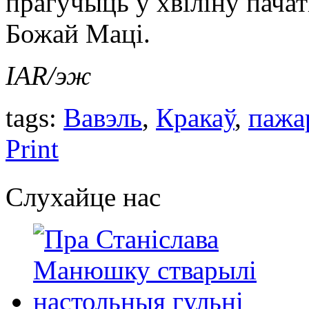
прагучыць ў хвіліну пача
Божай Маці.
IAR/эж
tags:
Вавэль
,
Кракаў
,
пажа
Print
Слухайце нас