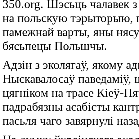
350.org. Шэсьць чалавек 
на польскую тэрыторыю, п
памежнай варты, яны няс
бясьпецы Польшчы.
Адзін з эколягаў, якому а
Ныскавалосаў паведаміў, шт
цягніком на трасе Кіеў-Пя
падрабязны асабісты кантр
пасьля чаго завярнулі наза