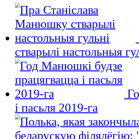
стварылі настольныя гу
Го
і пасьля 2019-га