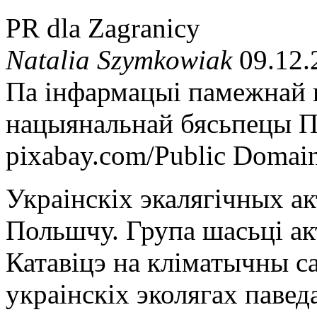
PR dla Zagranicy
Natalia Szymkowiak
09.12.
Па інфармацыі памежнай в
нацыянальнай бясьпецы 
pixabay.com/Public Domai
Украінскіх экалягічных ак
Польшчу. Група шасьці ак
Катавіцэ на кліматычны с
украінскіх эколягах павед