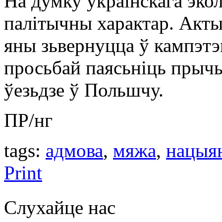
На думку ўкраінскага экол
палітычны характар. Актыв
яны зьвернуцца ў кампэтэ
просьбай паясьніць прычы
ўезьдзе ў Польшчу.
ПР/нг
tags:
адмова
,
мяжа
,
нацыян
Print
Слухайце нас