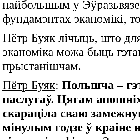
найбольшым у Эўразьвязе,
фундамэнтах эканомікі, то
Пётр Буяк лічыць, што для
эканоміка можа быць гэт
прыстанішчам.
Пётр Буяк
:
Польшча – гэт
паслугаў. Цягам апошні
скараціла сваю замежну
мінулым годзе ў краіне