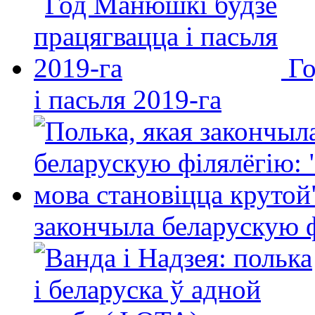
Го
і пасьля 2019-га
закончыла беларускую фі