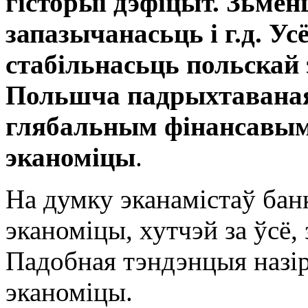
гісторыі дэфіцыт. Зьме
запазычанасьць і г.д. Ус
стабільнасьць польскай 
Польшча падрыхтаваная
глябальным фінансавым 
эканоміцы
.
На думку эканамістаў бан
эканоміцы, хутчэй за ўсё,
Падобная тэндэнцыя назір
эканоміцы.