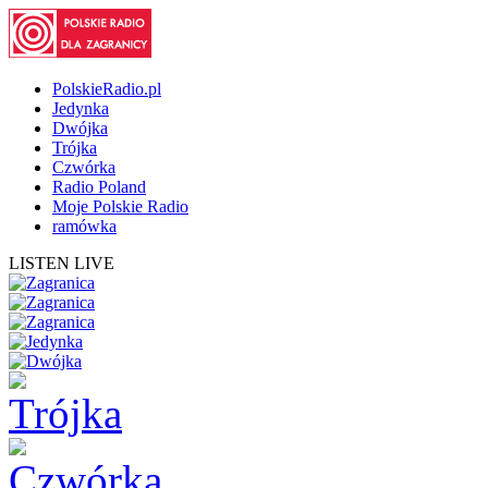
PolskieRadio.pl
Jedynka
Dwójka
Trójka
Czwórka
Radio Poland
Moje Polskie Radio
ramówka
LISTEN LIVE