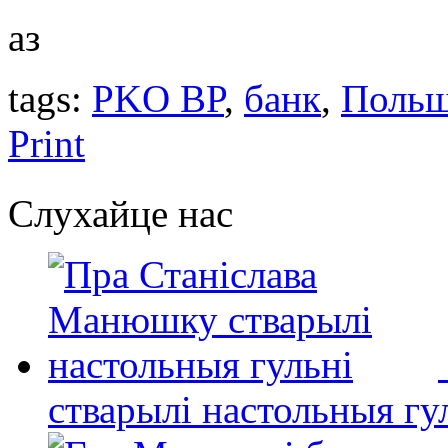
аз
tags:
PKO BP
,
банк
,
Поль
Print
Слухайце нас
стварылі настольныя гу