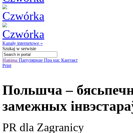
Kanały internetowe »
Szukaj
w serwisie
Навіны
Папулярнае
Пра нас
Кантакт
Print
Польшча – бясьпечн
замежных інвэстара
PR dla Zagranicy