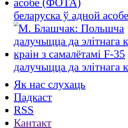
беларуска ў адной асо
далучыцца да элітнага ко
Як нас слухаць
Падкаст
RSS
Кантакт