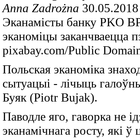
Anna Zadrożna
30.05.2018
Эканамісты банку PKO BP 
эканоміцы заканчваецца п
pixabay.com/Public Domai
Польская эканоміка знаход
сытуацыі - лічыць галоўн
Буяк (Piotr Bujak).
Паводле яго, гаворка не і
эканамічнага росту, які ў