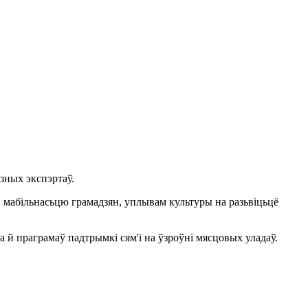
зных экспэртаў.
й, мабільнасьцю грамадзян, уплывам культуры на разьвіцьцё
 й праграмаў падтрымкі сям'і на ўзроўні мясцовых уладаў.