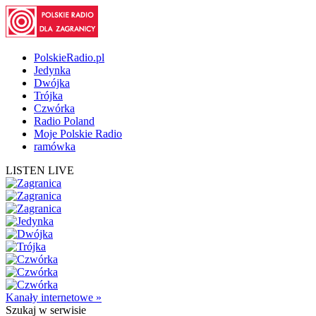
PolskieRadio.pl
Jedynka
Dwójka
Trójka
Czwórka
Radio Poland
Moje Polskie Radio
ramówka
LISTEN LIVE
Kanały internetowe »
Szukaj
w serwisie