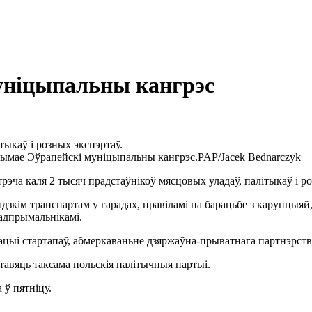
уніцыпальны кангрэс
тыкаў і розных экспэртаў.
ымае Эўрапейскі муніцыпальны кангрэс.
PAP/Jacek Bednarczyk
рэча каля 2 тысяч прадстаўнікоў мясцовых уладаў, палітыкаў і ро
адзкім транспартам у гарадах, правіламі па барацьбе з карупцыя
адпрымальнікамі.
цыі стартапаў, абмеркаваньне дзяржаўна-прыватнага партнэрства
тавяць таксама польскія палітычныя партыі.
ў пятніцу.