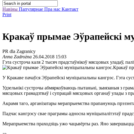
Навіны
Папулярнае
Пра нас
Кантакт
Print
Кракаў прымае Эўрапейскі м
PR dla Zagranicy
Anna Zadrożna
26.04.2018 15:03
Гэта сустрэча каля 2 тысяч прадстаўнікоў мясцовых уладаў, палі
Кракаў пр
У Кракаве пачаўся Эўрапейскі муніцыпальны кангрэс. Гэта суст
Удзельнікі сустрэчы абмяркоўваюць пытаньні, зьвязаныя з грам
мясцовых грамадзтваў і супрацай мясцовых органаў улады з пр
Акрамя таго, арганізатары мерапрыемства прапануюць прэзэнта
Падчас кангрэсу свае праграмы адносна муніцыпалітэтаў прадс
Мерапрыемства праходзіць ужо чацьвёрты раз. Яно завершыцца 
аз