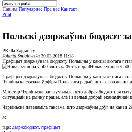
Навіны
Папулярнае
Пра нас
Кантакт
Print
Польскі дзяржаўны бюджэт за
PR dla Zagranicy
Jolanta Śmiałowska
30.03.2018 11:18
Прафіцыт дзяржаўнага бюджэту Польшчы ў канцы лютага гэтага
Новая купюра ў 500 
Прафіцыт дзяржаўнага бюджэту Польшчы ў канцы лютага гэтага г
Чэрвіньска сказала ў эфіры Польскага радыё, што зафіксаваны ро
Міністар Чэрвіньска растлумачыла, што добрая бюджэтная сытуа
сытуацыяй на рынку працы, але і з вельмі добрай эканамічнай 
Чэрвіньска паведаміла таксама, што дзяржаўны доўг на канец 201
яс
tags:
дзяржбюджэт
,
прафіцыт