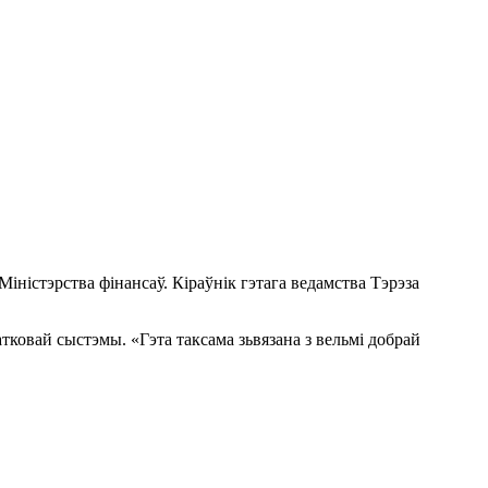
іністэрства фінансаў. Кіраўнік гэтага ведамства Тэрэза
тковай сыстэмы. «Гэта таксама зьвязана з вельмі добрай