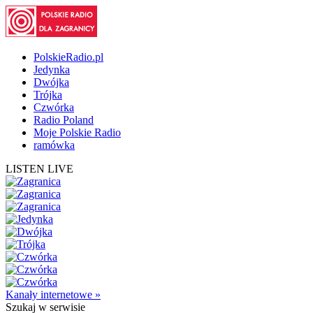
PolskieRadio.pl
Jedynka
Dwójka
Trójka
Czwórka
Radio Poland
Moje Polskie Radio
ramówka
LISTEN LIVE
Kanały internetowe »
Szukaj
w serwisie