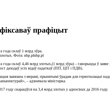
фіксаваў прафіцыт
 года склаў 1 млрд эўра.
злотых. Фота: nbp.pl
nbp.pl
ода склаў 4,46 млрд злотых,(1 млрд эўра) – гаворыцца ў заяве М
ст даходаў усіх відаў падаткаў (ПІТ, ЦІТ і ПДВ).
цыя зьвязана з мерамі, прынятымі ўрадам для гермэтызацыі пада
каньюнктурай», – адзначыла міністарка.
7 году скараціўся на 3,4 млрд злотых у адносінах да 2016 году.