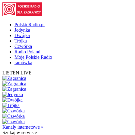
PolskieRadio.pl
Jedynka
Dwójka
Trójka
Czwórka
Radio Poland
Moje Polskie Radio
ramówka
LISTEN LIVE
Kanały internetowe »
Szukaj
w serwisie