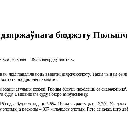
 дзяржаўнага бюджэту Польшчы
, а расходы – 397 мільярдаў злотых.
вак, якія павялічваюць выдаткі дзяржбюджэту. Такім чынам былі
палітэты на дробныя выдаткі.
ак званы агульны рэзэрв. Грошы будуць паходзіць са скарачэньн
 суду, Вышэйшага суду і бюро амбудсмэнаў.
8 годзе будзе складаць 3,8%. Цэны вырастуць на 2,3%. Урад чак
лотых, а расходы – 397 мільярдаў злотых. Гэта азначае, што дэ