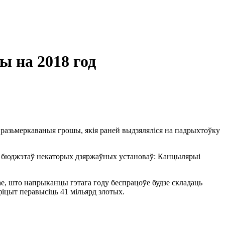
 на 2018 год
 разьмеркаваныя грошы, якія раней выдзяляліся на падрыхтоўку
яў бюджэтаў некаторых дзяржаўных установаў: Канцылярыі
ае, што напрыканцы гэтага году беспрацоўе будзе складаць
фіцыт перавысіць 41 мільярд злотых.