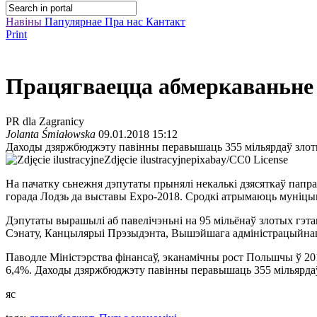
Навіны
Папулярнае
Пра нас
Кантакт
Print
Працягваецца абмеркаваньне
PR dla Zagranicy
Jolanta Śmiałowska
09.01.2018 15:12
Даходы дзяржбюджэту павінны перавышаць 355 мільярдаў злотых
Zdjęcie ilustracyjne
pixabay/CC0 License
На пачатку сьнежня дэпутаты прынялі некалькі дзясяткаў папра
горада Лодзь да выставы Expo-2018. Сродкі атрымаюць муніцы
Дэпутаты вырашылі аб павелічэньні на 95 мільёнаў злотых гэт
Сэнату, Канцылярыі Прэзыдэнта, Вышэйшага адміністрацыйнага
Паводле Міністэрства фінансаў, эканамічны рост Польшчы ў 201
6,4%. Даходы дзяржбюджэту павінны перавышаць 355 мільярдаў з
яс