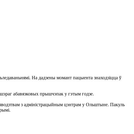
ледаваньнямі. На дадзены момант пацыента знаходзіцца ў
 шэраг абавязковых прышчэпак у гэтым годзе.
ваяводзтвам з адміністрацыйным цэнтрам у Ольштыне. Пакуль
рымі.