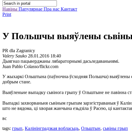
Навіны
Папулярнае
Пра нас
Кантакт
Print
У Польшчы выяўлены сьвіны
PR dla Zagranicy
Valery Sauko
28.01.2016 18:40
Дыягназ пацьверджаны лябараторнымі дасьледаваньнямі.
Juan Pablo Colasso/flickr.com
У жыхаркі Ольштына (паўночна-ўсходняя Польшча) выяўлены с
добрым стане.
Выяўленьне выпадку сьвінога грыпу ў Ольштыне не павінна ста
Выпадкі захворваньня сьвіным грыпам зарэгістраваныя ў Калін
што не вядома, ці хворая жанчына езьдзіла ў Расею, ці кантакта
вс
tags:
грып
,
Калінінградзкая вобласьць
,
Ольштын
,
сьвіны грып