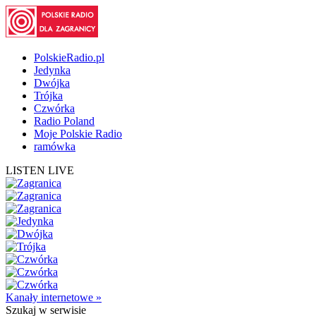
PolskieRadio.pl
Jedynka
Dwójka
Trójka
Czwórka
Radio Poland
Moje Polskie Radio
ramówka
LISTEN LIVE
Kanały internetowe »
Szukaj
w serwisie