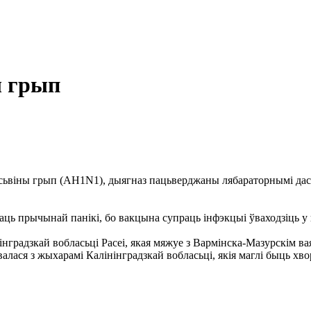
 грып
ьвіны грып (AH1N1), дыягназ пацьверджаны лябараторнымі дась
ць прычынай панікі, бо вакцына супраць інфэкцыі ўваходзіць у
інградзкай вобласьці Расеі, якая мяжуе з Вармінска-Мазурскім 
валася з жыхарамі Калінінградзкай вобласьці, якія маглі быць хво