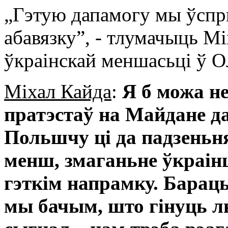
„Гэтую дапамогу мы ўспр
абавязку”, - тлумачыць М
ўкраінскай меншасьці ў 
Міхал Кайда
:
Я б можа н
пратэстаў на Майдане д
Польшчу ці да падзеньн
менш, змаганьне ўкраінц
гэткім напрамку. Бараць
мы бачым, што гінуць лю