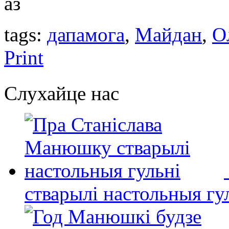
аз
tags:
дапамогa
,
Майдан
,
О
Print
Слухайце нас
стварылі настольныя гу