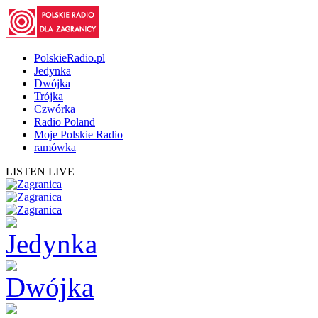
PolskieRadio.pl
Jedynka
Dwójka
Trójka
Czwórka
Radio Poland
Moje Polskie Radio
ramówka
LISTEN LIVE