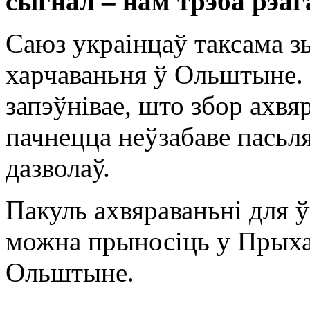
сыгнал – нам трэба рэа
Саюз украінцаў таксама з
харчаваньня ў Ольштыне. 
запэўнівае, што збор ахв
пачнецца неўзабаве пась
дазволаў.
Пакуль ахвяраваньні для 
можна прыносіць у Прыха
Ольштыне.