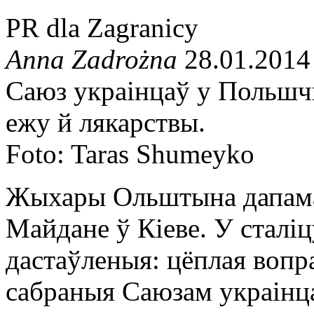
PR dla Zagranicy
Anna Zadrożna
28.01.2014
Саюз украінцаў у Польшчы
ежу й лякарствы.
Foto: Taras Shumeyko
Жыхары Ольштына дапама
Майдане ў Кіеве. У сталі
дастаўленыя: цёплая вопра
сабраныя Саюзам украінц