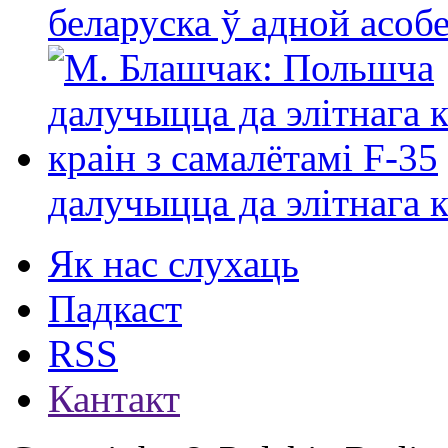
беларуска ў адной асо
далучыцца да элітнага ко
Як нас слухаць
Падкаст
RSS
Кантакт