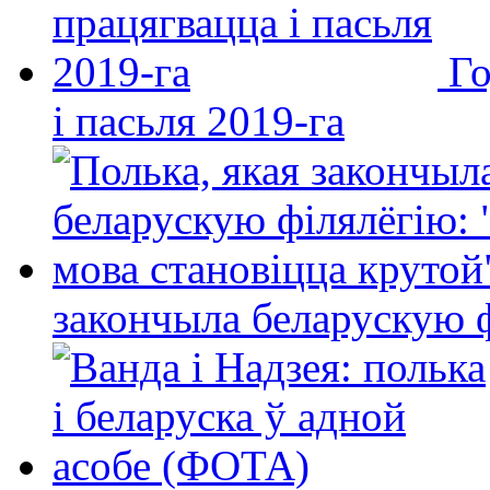
Го
і пасьля 2019-га
закончыла беларускую фі