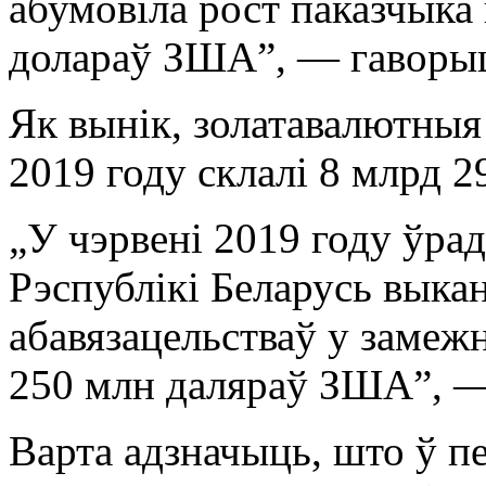
абумовіла рост паказчыка
долараў ЗША”, — гаворыц
Як вынік, золатавалютныя 
2019 году склалі 8 млрд 
„У чэрвені 2019 году ўра
Рэспублікі Беларусь выка
абавязацельстваў у замеж
250 млн даляраў ЗША”, —
Варта адзначыць, што ў 