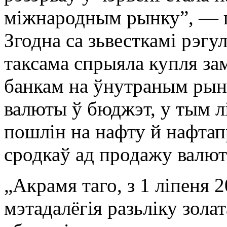
міжнародным рынку”, — г
Згодна са зьвесткамі рэгу
таксама спрыяла купля з
банкам на ўнутраным рын
валюты ў бюджэт, у тым л
пошлін на нафту й нафтап
сродкаў ад продажу валю
„Акрамя таго, з 1 ліпеня 2
мэтадалёгія разьліку зола