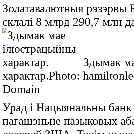
Золатавалютныя рэзэрвы Б
склалі 8 млрд 290,7 млн 
Здымак м
характар.
Photo: hamiltonl
Domain
Урад і Нацыянальны банк у
пагашэньне пазыковых аба