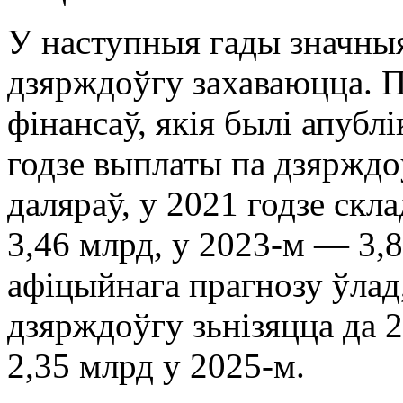
У наступныя гады значны
дзярждоўгу захаваюцца. П
фінансаў, якія былі апублі
годзе выплаты па дзярждо
даляраў, у 2021 годзе скл
3,46 млрд, у 2023-м — 3,8
афіцыйнага прагнозу ўла
дзярждоўгу зьнізяцца да 2
2,35 млрд у 2025-м.