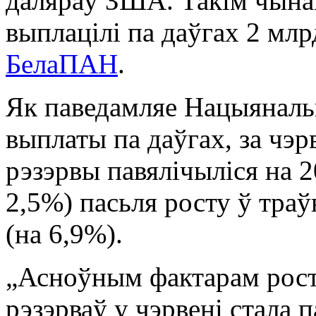
даляраў ЗША. Такім чынам
выплацілі па даўгах 2 млр
БелaПАН
.
Як паведамляе Нацыяналь
выплаты па даўгах, за чэ
рэзэрвы павялічыліся на 
2,5%) пасьля росту ў тра
(на 6,9%).
„Асноўным фактарам рост
рэзэрваў у чэрвені стала 