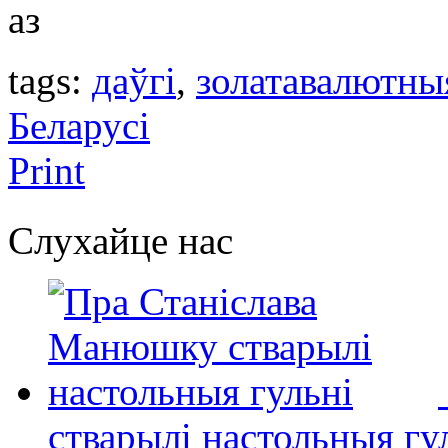
аз
tags:
даўгі
,
золатавалютны
Беларусі
Print
Слухайце нас
стварылі настольныя гу