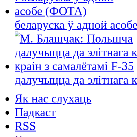
беларуска ў адной асо
далучыцца да элітнага ко
Як нас слухаць
Падкаст
RSS