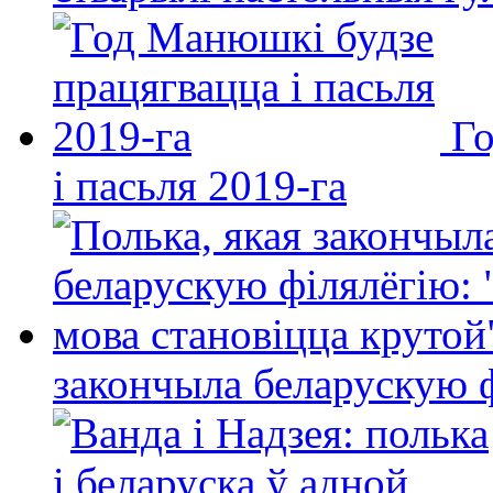
Го
і пасьля 2019-га
закончыла беларускую фі