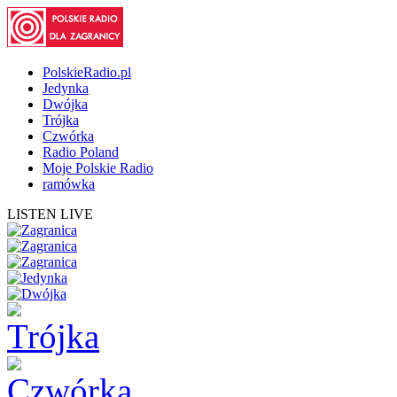
PolskieRadio.pl
Jedynka
Dwójka
Trójka
Czwórka
Radio Poland
Moje Polskie Radio
ramówka
LISTEN LIVE