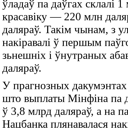
ўладаў па даўгах склалі 1
красавіку — 220 млн даля
даляраў. Такім чынам, з у
накіравалі ў першым паўг
зьнешніх і ўнутраных аба
даляраў.
У прагнозных дакумэнтах 
што выплаты Мінфіна па 
ў 3,8 млрд даляраў, а на 
Нацбанка плянавалася накі