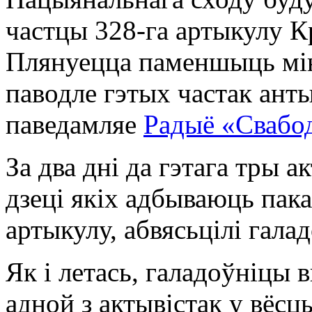
частцы 328-га артыкулу К
Плянуецца паменшыць мін
паводле гэтых частак ант
паведамляе
Радыё «Свабо
За два дні да гэтага тры а
дзеці якіх адбываюць пак
артыкулу, абвясьцілі галад
Як і летась, галадоўніцы 
адной з актывістак у вёсц