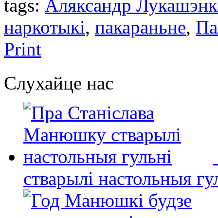
tags:
Аляксандр Лукашэнк
наркотыкі
,
пакараньне
,
Па
Print
Слухайце нас
стварылі настольныя гу