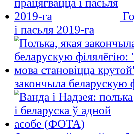
Го
і пасьля 2019-га
закончыла беларускую фі