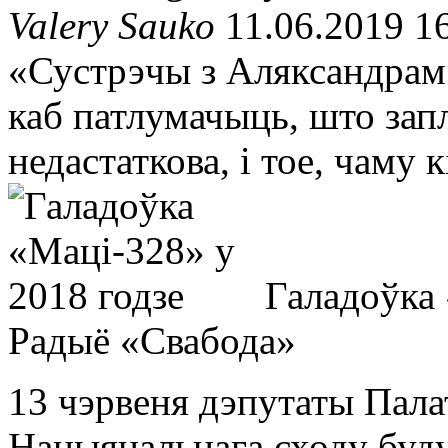
Valery Sauko
11.06.2019 1
«Сустрэчы з Аляксандрам
каб патлумачыць, што зап
недастаткова, і тое, чаму 
Галадоўка 
Радыё «Свабода»
13 чэрвеня дэпутаты Пала
Нацыянальнага сходу буду