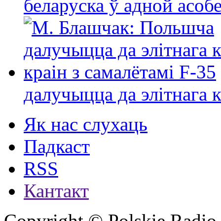
беларуска ў адной асо
далучыцца да элітнага ко
Як нас слухаць
Падкаст
RSS
Кантакт
Copyright © Polskie Radio