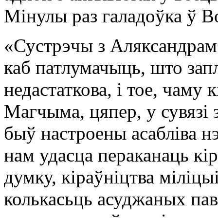
Мінулы раз галадоўка ў В
«Сустрэчы з Аляксандрам
каб патлумачыць, што зап
недастаткова, і тое, чаму 
Магчыма, цяпер, у сувязі 
быў настроены асабліва н
нам удасца пераканаць кі
думку, кіраўніцтва міліцыі
колькасьць асуджаных пав