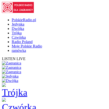
PolskieRadio.pl
Jedynka
Dwójka
Trójka
Czwórka
Radio Poland
Moje Polskie Radio
ramówka
LISTEN LIVE