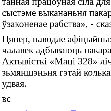
танная працоўная сіла дл
сыстэме выкананьня пакар
ўзаконенае рабства», - ска
Цяпер, паводле афіцыйных
чалавек адбываюць пакара
Актывісткі «Маці 328» лі
зьмяншэньня гэтай кольк
удвая.
вс