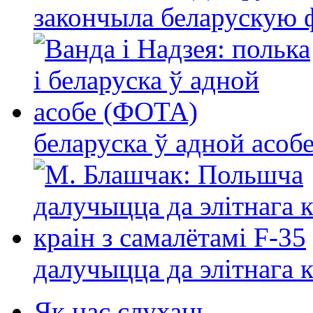
закончыла беларускую фі
беларуска ў адной асо
далучыцца да элітнага ко
Як нас слухаць