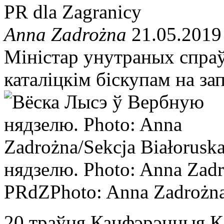
PR dla Zagranicy
Anna Zadrożna
21.05.2019
Міністар унутраных спраў
каталіцкім біскупам на за
нядзелю. Photo: Anna Zadr
PRdZ
Photo: Anna Zadrożn
20 траўня Канфэрэнцыя Ка