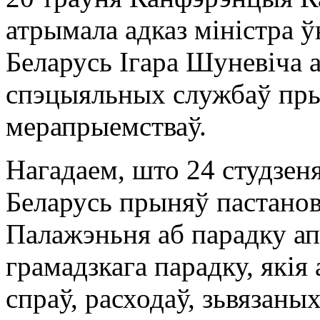
атрымала адказ міністра 
Беларусь Ігара Шуневіча а
спэцыяльных службаў пры
мерапрыемстваў.
Нагадаем, што 24 студзеня
Беларусь прыняў пастано
Палажэньня аб парадку ап
грамадзкага парадку, які
спраў, расходаў, зьвязаны