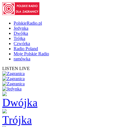
PolskieRadio.pl
Jedynka
Dwójka
Trójka
Czwórka
Radio Poland
Moje Polskie Radio
ramówka
LISTEN LIVE