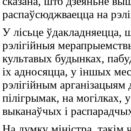
сказана, што дзеяньне вы
распаўсюджваецца на рэл
У лісьце ўдакладняецца, ш
рэлігійныя мерапрыемствы
культавых будынках, пабуд
іх адносяцца, у іншых ме
рэлігійным арганізацыям 
пілігрымак, на могілках, 
выканаўчых і распарадчых
На думку міністра, такім