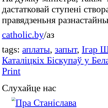
дастатковай ступені створ
правядзеньня разнастайны
catholic.by
/аз
tags:
аплаты
,
запыт
,
Ігар 
Каталіцкіх Біскупаў у Бел
Print
Слухайце нас