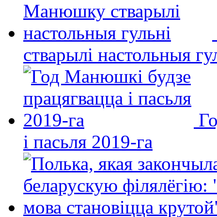
стварылі настольныя гу
Го
і пасьля 2019-га