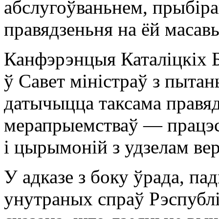
абслугоўваньнем, прыбір
правядзеньня на ёй масав
Канфэрэнцыя Каталіцкіх Б
ў Савет міністраў з пытан
датычыцца таксама правяд
мерапрыемстваў — працэсі
і цырымоній з удзелам вер
У адказе з боку ўрада, па
унутраных спраў Рэспублі