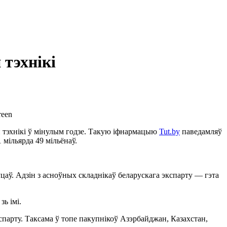
 тэхнікі
reen
ай тэхнікі ў мінулым годзе. Такую іфнармацыю
Tut.by
паведамляў
 мільярда 49 мільёнаў.
ўцаў. Адзін з асноўных складнікаў беларускага экспарту — гэта
ь імі.
спарту. Таксама ў топе пакупнікоў Азэрбайджан, Казахстан,