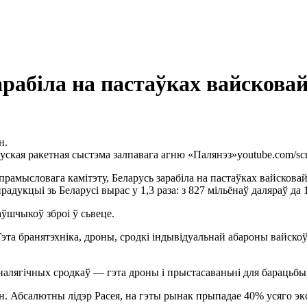
рабіла на пастаўках вайсковай
н.
уская ракетная сыстэма залпавага агню «Палянэз»
youtube.com/sc
-прамысловага камітэту, Беларусь зарабіла на пастаўках вайсков
дукцыі зь Беларусі вырас у 1,3 раза: з 827 мільёнаў даляраў да 1
ўшчыкоў зброі ў сьвеце.
 Гэта бранятэхніка, дроны, сродкі індывідуальнай абароны вайско
алягічных сродкаў — гэта дроны і прыстасаваньні для барацьбы з
ін. Абсалютны лідэр Расея, на гэты рынак прыпадае 40% усяго эк