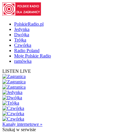
PolskieRadio.pl
Jedynka
Dwójka
Trójka
Czwórka
Radio Poland
Moje Polskie Radio
ramówka
LISTEN LIVE
Kanały internetowe »
Szukaj
w serwisie