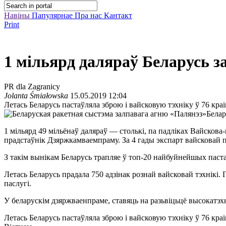
Навіны
Папулярнае
Пра нас
Кантакт
Print
1 мільярд даляраў Беларусь за
PR dla Zagranicy
Jolanta Śmiałowska
15.05.2019 12:04
Летась Беларусь пастаўляла зброю і вайсковую тэхніку ў 76 краі
Белар
1 мільярд 49 мільёнаў даляраў — столькі, па падліках Вайскова
прадстаўнік Дзяржкамваемпраму. За 4 гады экспарт вайсковай пра
З такім вынікам Беларусь трапляе ў топ-20 найбуйнейшых паста
Летась Беларусь прадала 750 адзінак рознай вайсковай тэхнікі.
паслугі.
У беларускім дзяржваенпраме, ставяць на разьвіцьцё высокатэхн
Летась Беларусь пастаўляла зброю і вайсковую тэхніку ў 76 кра