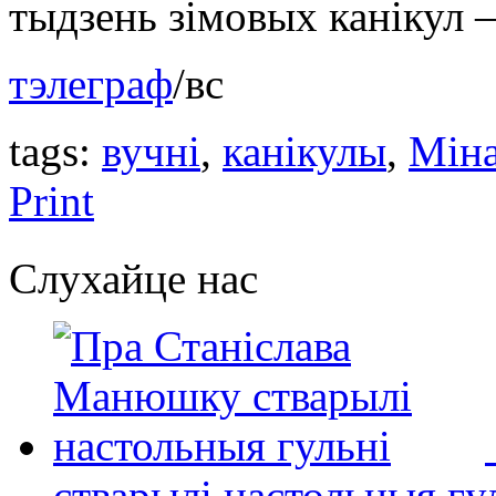
тыдзень зімовых канікул –
тэлеграф
/вс
tags:
вучні
,
канікулы
,
Міна
Print
Слухайце нас
стварылі настольныя гу