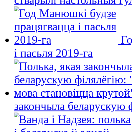
Го
і пасьля 2019-га
закончыла беларускую фі