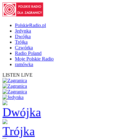
PolskieRadio.pl
Jedynka
Dwójka
Trójka
Czwórka
Radio Poland
Moje Polskie Radio
ramówka
LISTEN LIVE