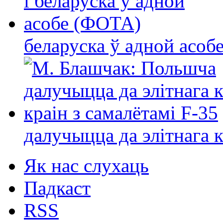
беларуска ў адной асо
далучыцца да элітнага ко
Як нас слухаць
Падкаст
RSS