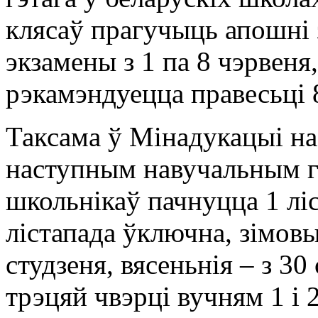
клясаў прагучыць апошні 
экзамены з 1 па 8 чэрвеня
рэкамэндуецца правесьці 
Таксама ў Мінадукацыі на
наступным навучальным го
школьнікаў пачнуцца 1 лі
лістапада ўключна, зімовы
студзеня, вясеньнія – з 30 
трэцяй чвэрці вучням 1 і 