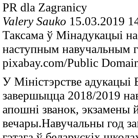
PR dla Zagranicy
Valery Sauko
15.03.2019 1
Таксама ў Мінадукацыі на
наступным навучальным г
pixabay.com/Public Domai
У Міністэрстве адукацыі Б
завершыцца 2018/2019 нав
апошні званок, экзамены 
вечары.Навучальны год за
гэтага ў беларускіх школа