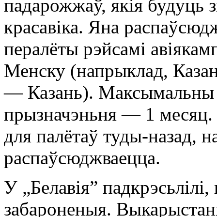
падарожжаў, якія будуць з
красавіка. Яна распаўсюд
пералёты рэйсамі авіякам
Менску (напрыклад, Каз
— Казань). Максымальны 
прызначэньня — 1 месяц. 
для палётаў туды-назад, на
распаўсюджваецца.
У „Белавія” падкрэсьлілі,
забароненыя. Выкарыстань