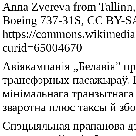
Anna Zvereva from Tallinn,
Boeing 737-31S, CC BY-SA
https://commons.wikimedia
curid=65004670
Авіякампанія „Белавія” п
трансфэрных пасажыраў. К
мінімальнага транзытнага
зваротна плюс таксы й зб
Спэцыяльная прапанова дзе