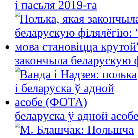
і пасьля 2019-га
закончыла беларускую фі
беларуска ў адной асо