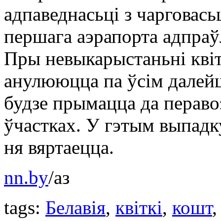
адпаведнасьці з чарговас
першага аэрапорта адпраўл
Пры невыкарыстаньні квіт
анулююцца па ўсім далей
будзе прымацца да перавоз
ўчастках. У гэтым выпад
ня вяртаецца.
nn.by
/аз
tags:
Белавія
,
квіткi
,
кошт