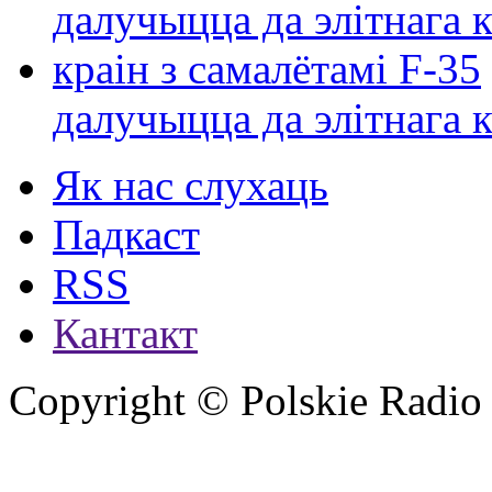
далучыцца да элітнага ко
Як нас слухаць
Падкаст
RSS
Кантакт
Copyright © Polskie Radio