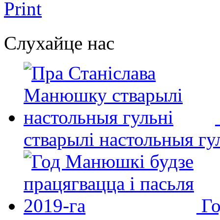
Print
Слухайце нас
стварылі настольныя гу
Го