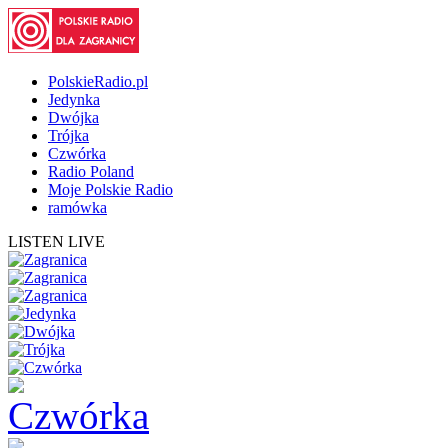
PolskieRadio.pl
Jedynka
Dwójka
Trójka
Czwórka
Radio Poland
Moje Polskie Radio
ramówka
LISTEN LIVE