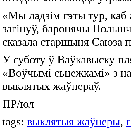
«Мы ладзім гэты тур, каб
загінуў, баронячы Польшчу
сказала старшыня Саюза п
У суботу ў Ваўкавыску пл
«Воўчымі сьцежкамі» з н
выклятых жаўнераў.
ПР/юл
tags:
выклятыя жаўнеры
,