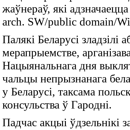
жаўнераў, які адзначаецца
arch. SW/public domain/Wi
Палякі Беларусі зладзілі а
мерапрыемстве, арганізава
Нацыянальнага дня выклят
чальцы непрызнанага бела
у Беларусі, таксама польс
консульства ў Гародні.
Падчас акцыі ўдзельнікі з