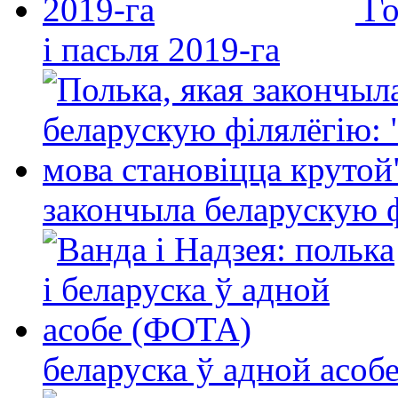
Го
і пасьля 2019-га
закончыла беларускую фі
беларуска ў адной асо