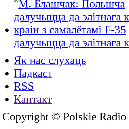
далучыцца да элітнага ко
Як нас слухаць
Падкаст
RSS
Кантакт
Copyright © Polskie Radio