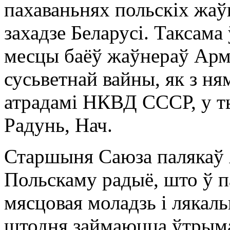
пахаваньнях польскіх жаўн
захадзе Беларусі. Таксама 
месцы баёў жаўнераў Арм
сусьветнай вайны, як з ням
атрадамі НКВД СССР, у т
Радунь, Нач.
Старшыня Саюза палякаў 
Польскаму радыё, што ў п
мясцовая моладзь і лякаль
штодня займаюцца ўтрыма