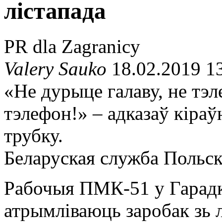
лістапада
PR dla Zagranicy
Valery Sauko
18.02.2019 1
«Не дурыце галаву, не тэ
тэлефон!» – адказаў кіраў
трубку.
Беларуская служба Польска
Рабочыя ПМК-51 у Гарадк
атрымліваюць заробак зь л