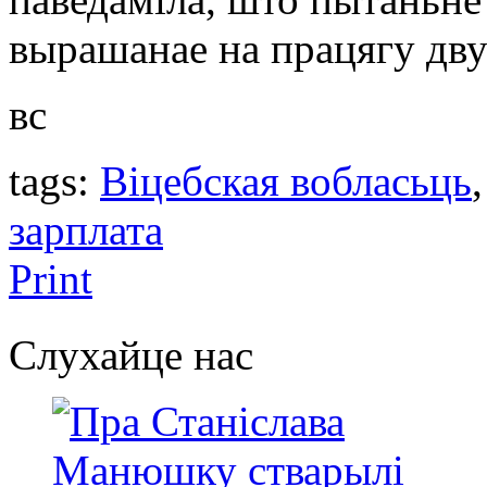
вырашанае на працягу дву
вс
tags:
Віцебская вобласьць
зарплатa
Print
Слухайце нас