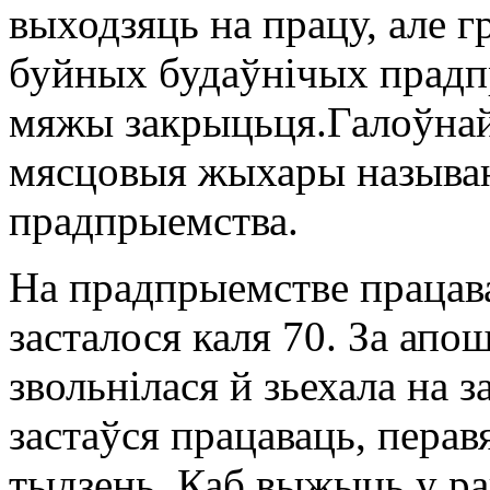
выходзяць на працу, але г
буйных будаўнічых прадпр
мяжы закрыцьця.Галоўна
мясцовыя жыхары называю
прадпрыемства.
На прадпрыемстве працава
засталося каля 70. За ап
звольнілася й зьехала на з
застаўся працаваць, пера
тыдзень. Каб выжыць у ра