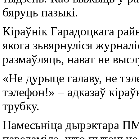
бяруць пазыкі.
Кіраўнік Гарадоцкага рай
якога зьвярнуліся журналі
размаўляць, нават не выс
«Не дурыце галаву, не тэ
тэлефон!» – адказаў кіраў
трубку.
Намесьніца дырэктара ПМ
паведаміла, што пытаньне 