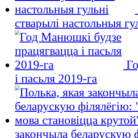
стварылі настольныя гу
Го
і пасьля 2019-га
закончыла беларускую фі