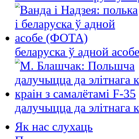
беларуска ў адной асо
далучыцца да элітнага ко
Як нас слухаць