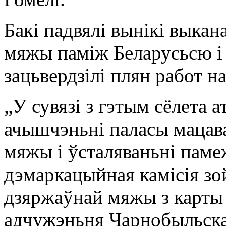
Бакі падвялі вынікі выкан
мяжы паміж Беларусьсю і 
зацьвердзілі плян работ на
„У сувязі з гэтым сёлета
ачышчэньні паласы мацава
мяжы і ўсталяваньні паме
дэмаркацыйная камісія з
дзяржаўнай мяжы з карты 
адчужэньня Чарнобыльск