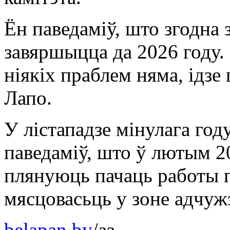
Ён паведаміў, што згодна
завяршыцца да 2026 году. 
ніякіх праблем няма, ідзе 
Лапо.
У лістападзе мінулага го
паведаміў, што ў лютым 20
плянуюць пачаць работы 
мясцовасьць у зоне адчу
belapan.by
/аз