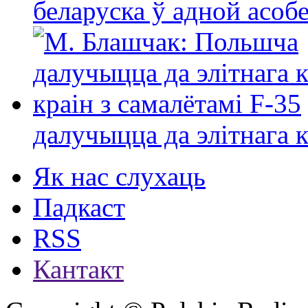
беларуска ў адной асо
далучыцца да элітнага ко
Як нас слухаць
Падкаст
RSS
Кантакт