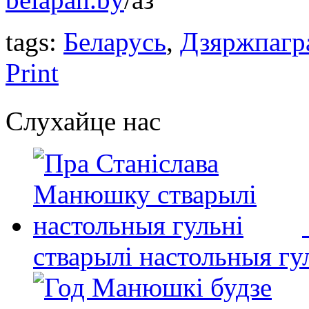
tags:
Беларусь
,
Дзяржпагр
Print
Слухайце нас
стварылі настольныя гу