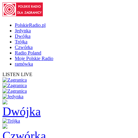
PolskieRadio.pl
Jedynka
Dwójka
Trójka
Czwórka
Radio Poland
Moje Polskie Radio
ramówka
LISTEN LIVE