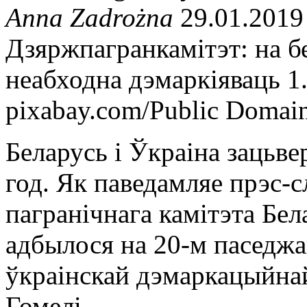
Anna Zadrożna
29.01.2019
Дзяржпагранкамітэт: на б
неабходна дэмаркіяваць 1
pixabay.com/Public Domai
Беларусь і Ўкраіна зацьве
год. Як паведамляе прэс-
пагранічнага камітэта Бел
адбылося на 20-м паседжа
ўкраінскай дэмаркацыйнай
Гомелі.