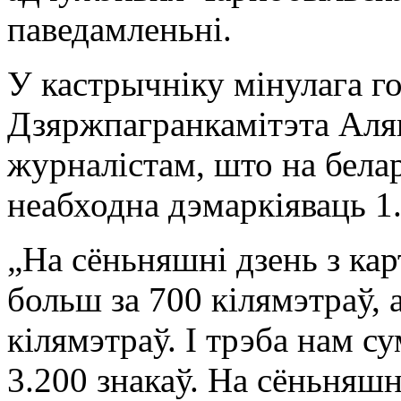
паведамленьні.
У кастрычніку мінулага го
Дзяржпагранкамітэта Аля
журналістам, што на бела
неабходна дэмаркіяваць 1
„На сёньняшні дзень з ка
больш за 700 кілямэтраў,
кілямэтраў. І трэба нам с
3.200 знакаў. На сёньняшн