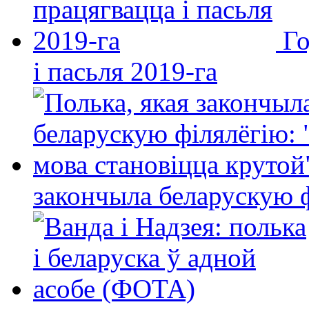
Го
і пасьля 2019-га
закончыла беларускую фі