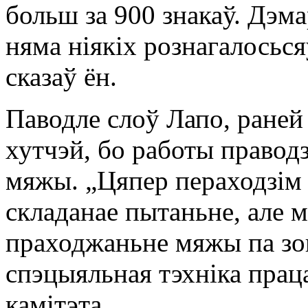
больш за 900 знакаў. Дэма
няма ніякіх рознагалосься
сказаў ён.
Паводле слоў Лапо, раней
хутчэй, бо работы праводз
мяжы. „Цяпер пераходзім 
складанае пытаньне, але 
праходжаньне мяжы па зо
спэцыяльная тэхніка праца
камітэта.