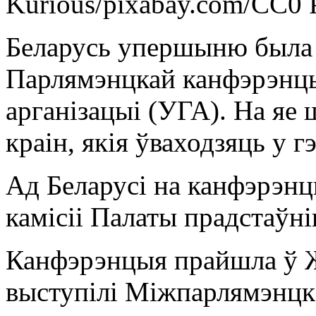
Kurious/pixabay.com/CC0 
Беларусь упершыню была 
Парлямэнцкай канфэрэнцы
арганізацыі (УГА). На яе 
краін, якія ўваходзяць у 
Ад Беларусі на канфэрэн
камісіі Палаты прадстаўні
Канфэрэнцыя прайшла ў Жэ
выступілі Міжпарлямэнцкі