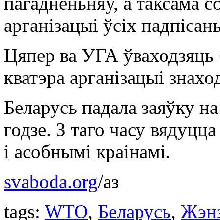
пагадненьняў, а таксама 
арганізацыі ўсіх падпісан
Цяпер ва УГА ўваходзяць 
кватэра арганізацыі знахо
Беларусь падала заяўку н
годзе. З таго часу вядуцц
і асобнымі краінамі.
svaboda.org
/аз
tags:
WTO
,
Беларусь
,
Жэн