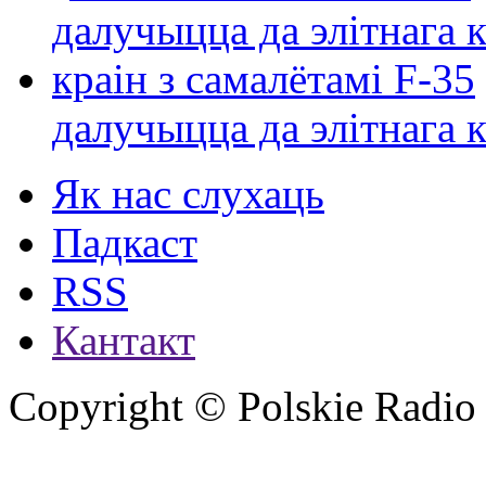
далучыцца да элітнага ко
Як нас слухаць
Падкаст
RSS
Кантакт
Copyright © Polskie Radio