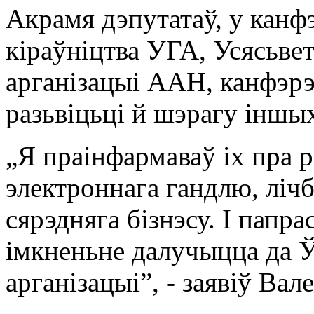
Акрамя дэпутатаў, у канф
кіраўніцтва УГА, Усясьве
арганізацыі ААН, канфэр
разьвіцьці й шэрагу іншы
„Я праінфармаваў іх пра р
электроннага гандлю, лічб
сярэдняга бізнэсу. І папр
імкненьне далучыцца да Ў
арганізацыі”, - заявіў Вал