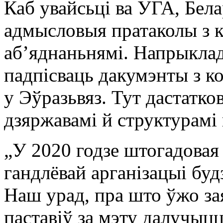
Каб увайсьці ва УГА, Бела
адмысловыя пратаколы з к
аб’яднаньнямі. Напрыклад
падпісваць дакумэнты з ко
у Эўразьвяз. Тут дастатко
дзяржавамі й структурамі
„У 2020 годзе штогадова
гандлёвай арганізацыі буд
Наш урад, пра што ўжо за
паставіў за мэту далучыц