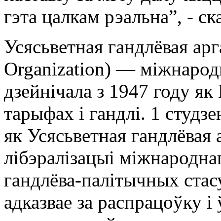
гэта цалкам рэальна”, - ск
Усясьветная гандлёвая арг
Organization) — міжнародн
дзейнічала з 1947 году як
тарыфах і гандлі. 1 студз
як Усясьветная гандлёвая 
лібэралізацыі міжнародна
гандлёва-палітычных стас
адказвае за распрацоўку 