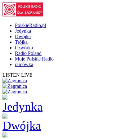
PolskieRadio.pl
Jedynka
Dwójka
Trójka
Czwórka
Radio Poland
Moje Polskie Radio
ramówka
LISTEN LIVE