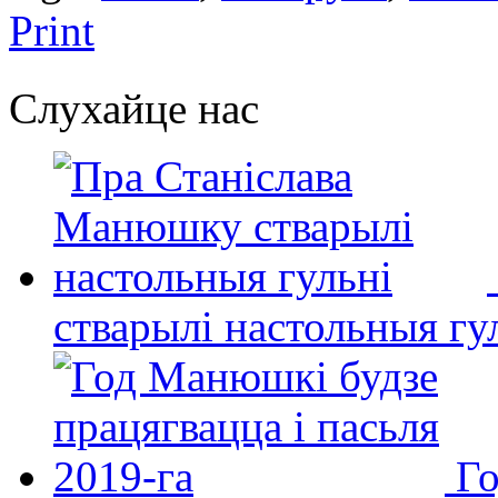
Print
Слухайце нас
стварылі настольныя гу
Го