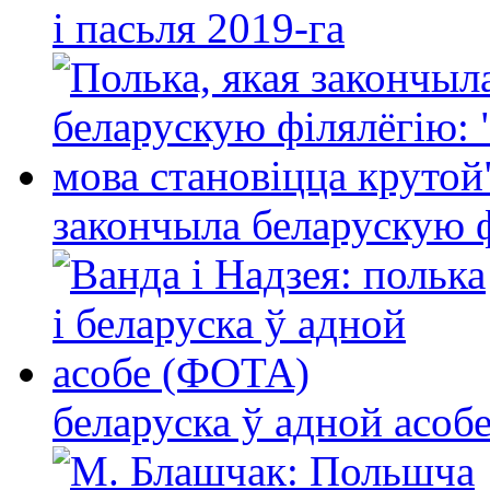
і пасьля 2019-га
закончыла беларускую фі
беларуска ў адной асо