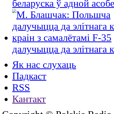
беларуска ў адной асо
далучыцца да элітнага ко
Як нас слухаць
Падкаст
RSS
Кантакт