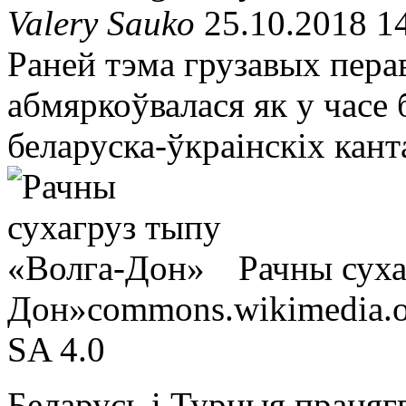
Valery Sauko
25.10.2018 1
Раней тэма грузавых пера
абмяркоўвалася як у часе б
беларуска-ўкраінскіх кант
Рачны суха
Дон»
commons.wikimedia.
SA 4.0
Беларусь і Турцыя працяг