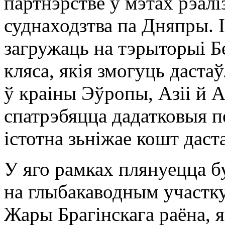
партнэрстве ў мэтах рэалі
суднаходзтва па Дняпры. І
загружаць на тэрыторыі Б
кляса, якія змогуць даста
ў краіны Эўропы, Азіі й 
спатрэбяцца дадатковыя пе
істотна зьніжае кошт даста
У яго рамках плянуецца б
на глыбакаводным участку
Жары Брагінскага раёна, я