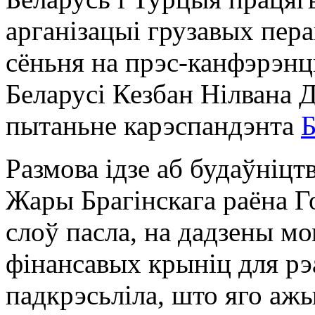
арганізацыі грузавых пер
сёньня на прэс-канфэрэнцы
Беларусі Кезбан Нілвана 
пытаньне карэспандэнта
Размова ідзе аб будаўніцт
Жары Брагінскага раёна Г
слоў пасла, на дадзены м
фінансавых крыніц для рэ
падкрэсьліла, што яго аж