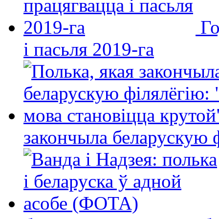
Го
і пасьля 2019-га
закончыла беларускую фі