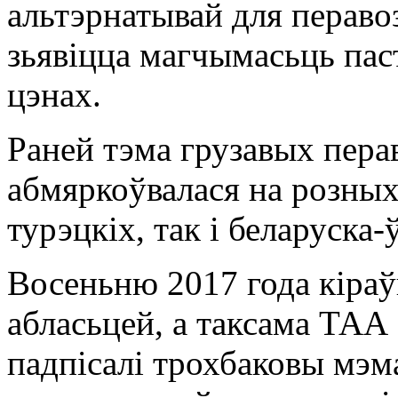
альтэрнатывай для перавоз
зьявіцца магчымасьць пас
цэнах.
Раней тэма грузавых пера
абмяркоўвалася на розных 
турэцкіх, так і беларуска-
Восеньню 2017 года кіраў
абласьцей, а таксама ТАА
падпісалі трохбаковы мэм