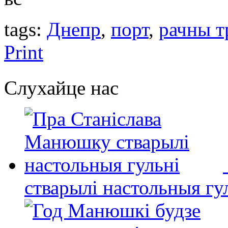
tags:
Днепр
,
порт
,
рачны т
Print
Слухайце нас
стварылі настольныя гу