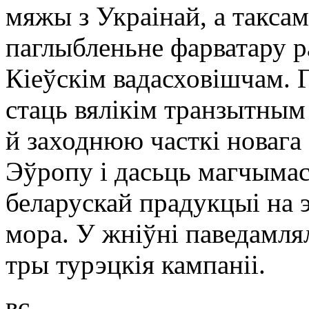
мяжы з Украінай, а таксам
паглыбленьне фарватару ра
Кіеўскім вадасховішчам. 
стаць вялікім транзытным
й заходнюю часткі новага
Эўропу і дасьць магчымас
беларускай прадукцыі на 
мора. У жніўні паведамлял
тры турэцкія кампаніі.
вс