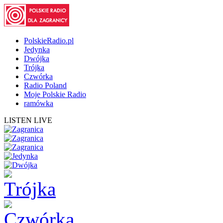
PolskieRadio.pl
Jedynka
Dwójka
Trójka
Czwórka
Radio Poland
Moje Polskie Radio
ramówka
LISTEN LIVE