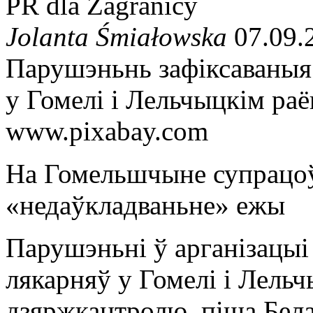
PR dla Zagranicy
Jolanta Śmiałowska
07.09.
Парушэньнь зафіксаваныя 
у Гомелі і Лельчыцкім ра
www.pixabay.com
На Гомельшчыне супрацоўн
«недаўкладваньне» ежы
Парушэньні ў арганізацыі
лякарняў у Гомелі і Лель
дзяржкантролю, піша Бе