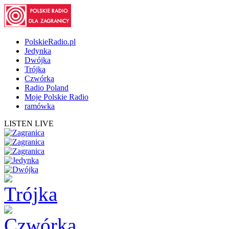
PolskieRadio.pl
Jedynka
Dwójka
Trójka
Czwórka
Radio Poland
Moje Polskie Radio
ramówka
LISTEN LIVE