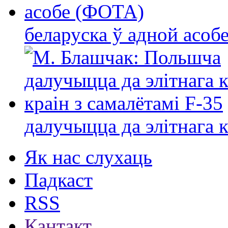
беларуска ў адной асо
далучыцца да элітнага ко
Як нас слухаць
Падкаст
RSS
Кантакт