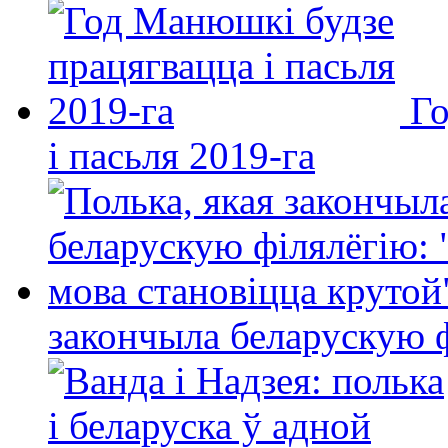
Го
і пасьля 2019-га
закончыла беларускую фі