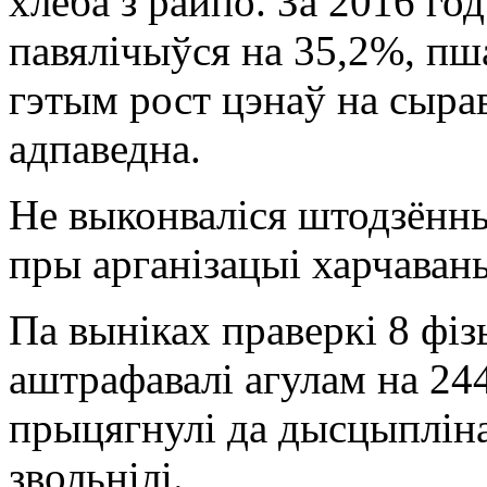
хлеба з райпо. За 2016 го
павялічыўся на 35,2%, пш
гэтым рост цэнаў на сырав
адпаведна.
Не выконваліся штодзённ
пры арганізацыі харчаван
Па выніках праверкі 8 ф
аштрафавалі агулам на 244
прыцягнулі да дысцыплінар
звольнілі.