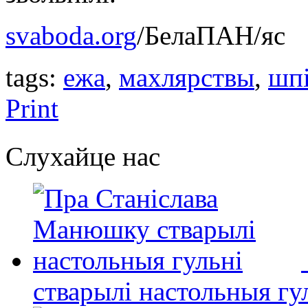
svaboda.org
/БелаПАН/яс
tags:
ежа
,
махлярствы
,
шпі
Print
Слухайце нас
стварылі настольныя гу