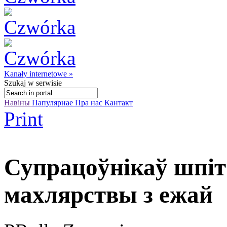
Kanały internetowe »
Szukaj
w serwisie
Навіны
Папулярнае
Пра нас
Кантакт
Print
Супрацоўнікаў шпіт
махлярствы з ежай