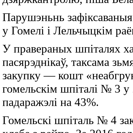
Парушэньнь зафіксаваныя 
у Гомелі і Лельчыцкім ра
У правераных шпіталях ха
пасярэднікаў, таксама зь
закупку — кошт «неабгрунт
гомельскім шпіталі № 3 у 
падаражэлі на 43%.
Гомельскі шпіталь № 4 за