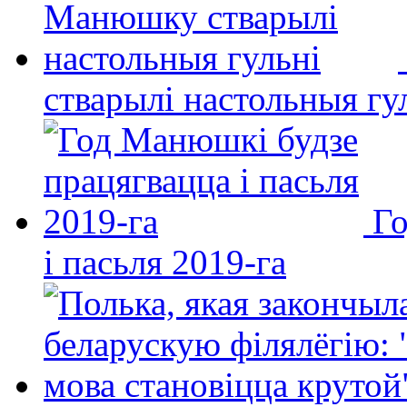
стварылі настольныя гу
Го
і пасьля 2019-га