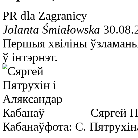
PR dla Zagranicy
Jolanta Śmiałowska
30.08.
Першыя хвіліны ўзламаньня
ў інтэрнэт.
Сяргей П
Кабанаў
фота: С. Пятрухі