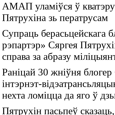
АМАП уламіўся ў кватэру 
Пятрухіна зь ператрусам
Супраць берасьцейскага б
рэпартэр» Сяргея Пятрухі
справа за абразу міліцыян
Раніцай 30 жніўня блогер
інтэрнэт-відэатрансьляцы
нехта ломіцца да яго ў дз
Пятрухін пасьпеў сказаць,