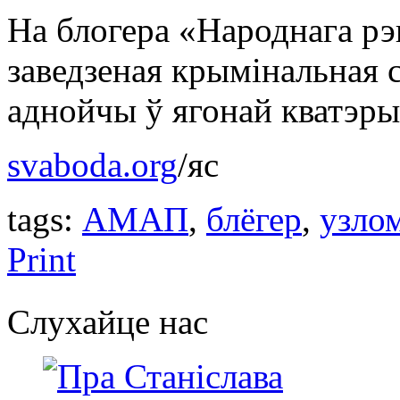
На блогера «Народнага рэ
заведзеная крымінальная с
аднойчы ў ягонай кватэры
svaboda.org
/яс
tags:
АМАП
,
блёгер
,
узло
Print
Слухайце нас