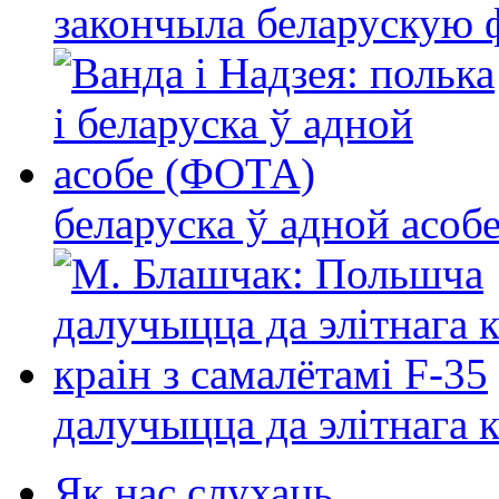
закончыла беларускую фі
беларуска ў адной асо
далучыцца да элітнага ко
Як нас слухаць