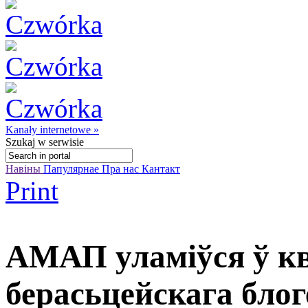
Kanały internetowe »
Szukaj
w serwisie
Навіны
Папулярнае
Пра нас
Кантакт
Print
АМАП уламіўся ў кв
берасьцейскага бло