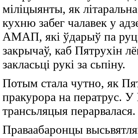
міліцыянты, як літаральна
кухню забег чалавек у ад
АМАП, які ўдарыў па руц
закрычаў, каб Пятрухін лёг
закласьці рукі за сьпіну.
Потым стала чутно, як П
пракурора на ператрус. У 
трансьляцыя перарвалася.
Праваабаронцы высьвятляю