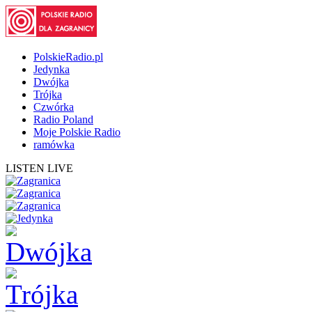
PolskieRadio.pl
Jedynka
Dwójka
Trójka
Czwórka
Radio Poland
Moje Polskie Radio
ramówka
LISTEN LIVE