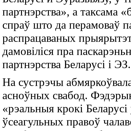
партнэрства», а таксама «
спраў што да перамоваў п
распрацаваных прыярытэта
дамовіліся пра паскарэнь
партнэрства Беларусі і ЭЗ.
На сустрэчы абмяркоўвала
асноўных свабод. Фэдэрык
«рэальныя крокі Беларусі
ўсеагульных правоў чалав