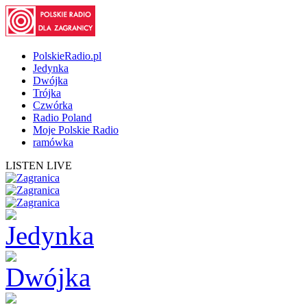
PolskieRadio.pl
Jedynka
Dwójka
Trójka
Czwórka
Radio Poland
Moje Polskie Radio
ramówka
LISTEN LIVE