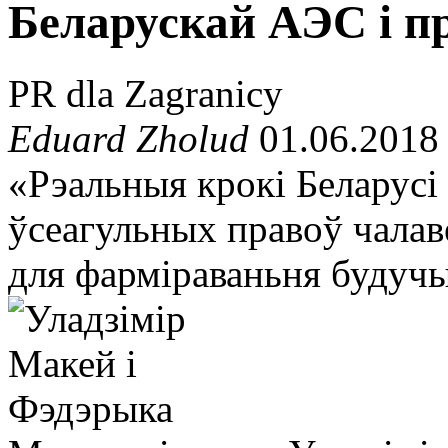
Беларускай АЭС і п
PR dla Zagranicy
Eduard Zholud
01.06.2018
«Рэальныя крокі Беларусі
ўсеагульных правоў чалав
для фарміраваньня будучы