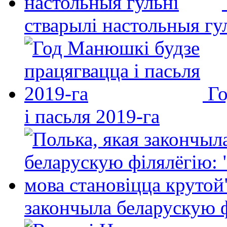
стварылі настольныя гу
Го
і пасьля 2019-га
закончыла беларускую фі