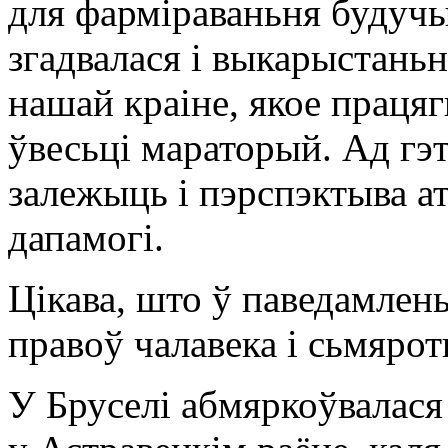
для фарміраваньня будучы
згадвалася і выкарыстань
нашай краіне, якое працяг
ўвесьці мараторый. Ад гэт
залежыць і пэрспэктыва а
дапамогі.
Цікава, што ў паведамлен
правоў чалавека і сьмярот
У Бруселі абмяркоўвалася