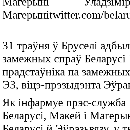
Уладзімі
Магерыні
twitter.com/bela
31 траўня ў Бруселі адбыл
замежных спраў Беларусі 
прадстаўніка па замежных
ЭЗ, віцэ-прэзыдэнта Эўра
Як інфармуе прэс-служба 
Беларусі, Макей і Магеры
Беларусі й Эўразьвязу, у 