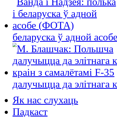
беларуска ў адной асо
далучыцца да элітнага ко
Як нас слухаць
Падкаст