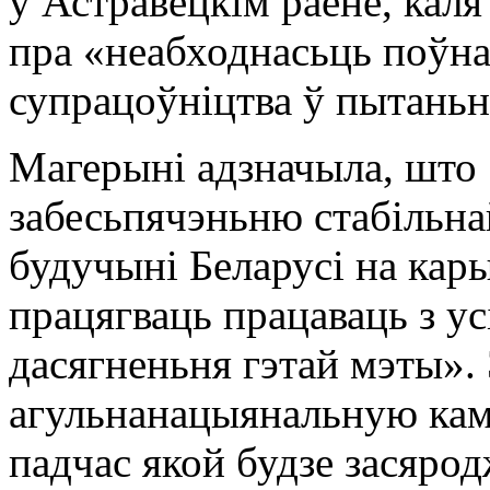
у Астравецкім раёне, кал
пра «неабходнасьць поўна
супрацоўніцтва ў пытаньн
Магерыні адзначыла, што
забесьпячэньню стабільна
будучыні Беларусі на кары
працягваць працаваць з ус
дасягненьня гэтай мэты».
агульнанацыянальную ка
падчас якой будзе засяро