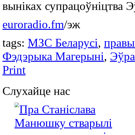
выніках супрацоўніцтва Эў
euroradio.fm
/эж
tags:
МЗС Беларусі
,
правы
Фэдэрыка Магерыні
,
Эўра
Print
Слухайце нас