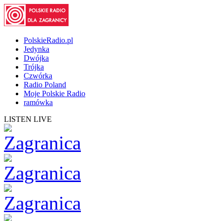
PolskieRadio.pl
Jedynka
Dwójka
Trójka
Czwórka
Radio Poland
Moje Polskie Radio
ramówka
LISTEN LIVE