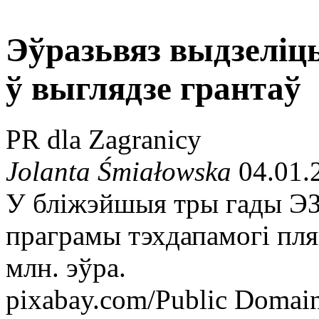
Эўразьвяз выдзеліць
ў выглядзе грантаў
PR dla Zagranicy
Jolanta Śmiałowska
04.01.
У бліжэйшыя тры гады ЭЗ т
праграмы тэхдапамогі пля
млн. эўра.
pixabay.com/Public Domai