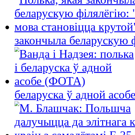
закончыла беларускую фі
беларуска ў адной асо