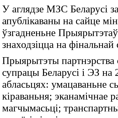
У аглядзе МЗС Беларусі за
апублікаваны на сайце мін
ўзгадненьне Прыярытэтаў
знаходзіцца на фінальнай 
Прыярытэты партнэрства 
супрацы Беларусі і ЭЗ на
абласьцях: умацаваньне 
кіраваньня; эканамічнае р
магчымасьці; транспартны