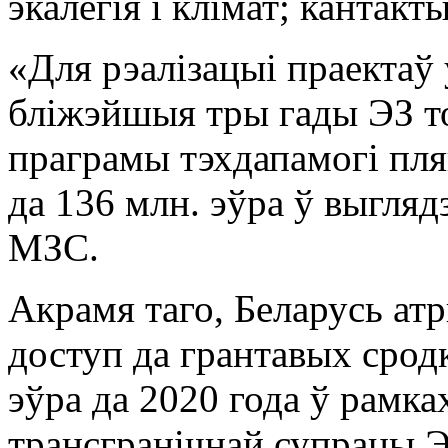
экалёгія і клімат; кантакт
«Для рэалізацыі праектаў 
бліжэйшыя тры гады ЭЗ тол
праграмы тэхдапамогі пля
да 136 млн. эўра ў выглядз
МЗС.
Акрамя таго, Беларусь ат
доступ да грантавых срод
эўра да 2020 года ў рамк
трансгранічнай супрацы Э