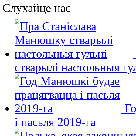
Слухайце нас
стварылі настольныя гу
Го
і пасьля 2019-га