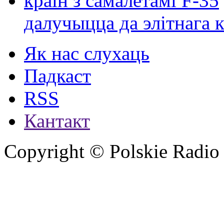
далучыцца да элітнага ко
Як нас слухаць
Падкаст
RSS
Кантакт
Copyright © Polskie Radio