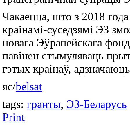
Чакаецца, што з 2018 года
краінамі-суседзямі ЭЗ зм
новага Эўрапейскага фонду
павінен стымуляваць прыт
гэтых краінаў, адзначаюц
яс/
belsat
tags:
гранты
,
ЭЗ-Беларусь
Print