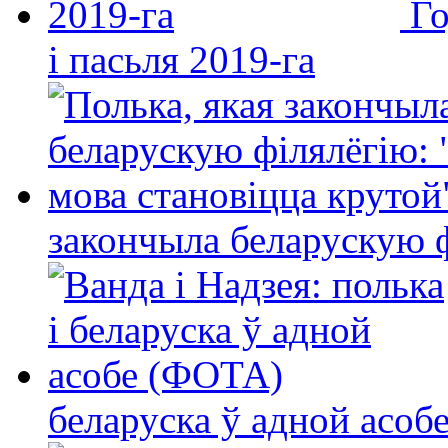
Го
і пасьля 2019-га
закончыла беларускую фі
беларуска ў адной асо