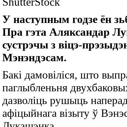
ShutterStock
У наступным годзе ён зь
Пра гэта Аляксандар Лу
сустрэчы з віцэ-прэзыд
Мэнэндэсам.
Бакі дамовіліся, што вы
паглыбленьня двухбаковых
дазволіць рушыць наперад
афіцыйнага візыту ў Вэнэ
Лукашэнка.