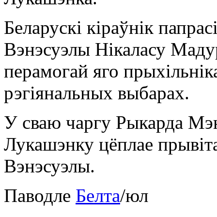
Беларускі кіраўнік папра
Вэнэсуэлы Нікаласу Мадур
перамогай яго прыхільнік
рэгіянальных выбарах.
У сваю чаргу Рыкарда Мэ
Лукашэнку цёплае прывіт
Вэнэсуэлы.
Паводле
Белта
/юл