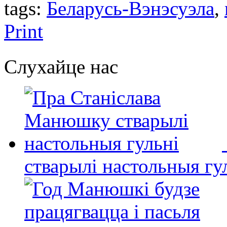
tags:
Беларусь-Вэнэсуэла
,
Print
Слухайце нас
стварылі настольныя гу