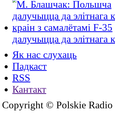
далучыцца да элітнага ко
Як нас слухаць
Падкаст
RSS
Кантакт
Copyright © Polskie Radio