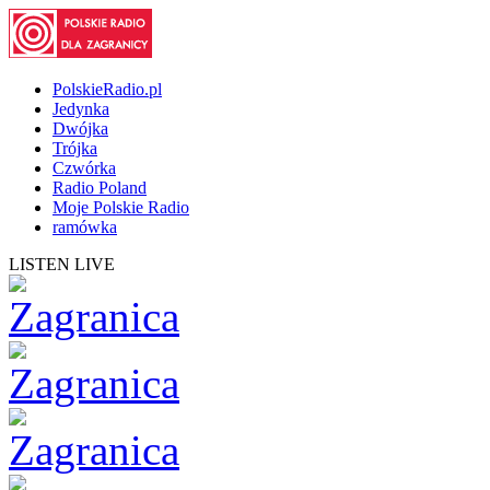
PolskieRadio.pl
Jedynka
Dwójka
Trójka
Czwórka
Radio Poland
Moje Polskie Radio
ramówka
LISTEN LIVE