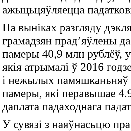
ажыцьцяўляецца падатков
Па выніках разгляду дэкля
грамадзян прадʼяўлены да
памеры 40,9 млн рублёў, у
якія атрымалі ў 2016 год
і нежылых памяшканьняў
памеры, якi перавышае 4.
даплата падаходнага падат
У сувязі з наяўнасьцю пр