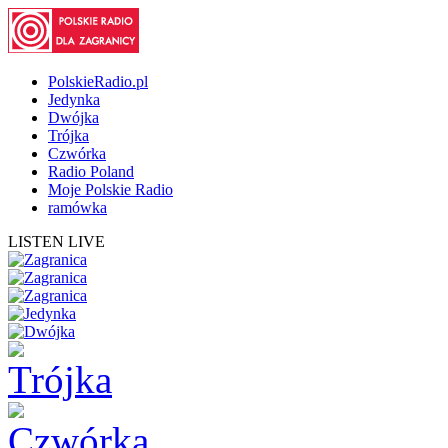
PolskieRadio.pl
Jedynka
Dwójka
Trójka
Czwórka
Radio Poland
Moje Polskie Radio
ramówka
LISTEN LIVE