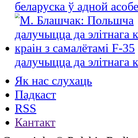
беларуска ў адной асо
далучыцца да элітнага ко
Як нас слухаць
Падкаст
RSS
Кантакт