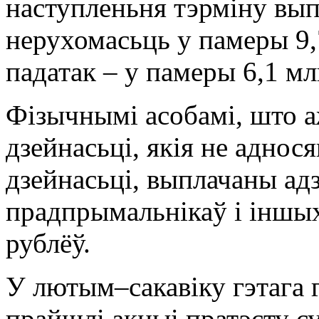
наступленьня тэрміну вып
нерухомасьць у памеры 9,
падатак – у памеры 6,1 мл
Фізычнымі асобамі, што 
дзейнасьці, якія не адно
дзейнасьці, выплачаны ад
прадпрымальнікаў і іншых
рублёў.
У лютым–сакавіку гэтага 
прайшлі акцыі пратэсту с