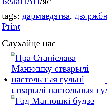
БелаПАН
/яс
tags:
дармаедзтва
,
дзяржб
Print
Слухайце нас
стварылі настольныя гу