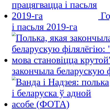
Го
і пасьля 2019-га
закончыла беларускую фі