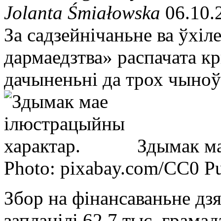
Jolanta Śmiałowska
06.10.
За садзейнічаньне ва ўхіл
дармаедзтва» распачата к
дачыненьні да трох чыноў
Здымак ма
Photo: pixabay.com/CC0 P
Збор на фiнансаваньне дз
заплацілі 62,7 тыс. грама