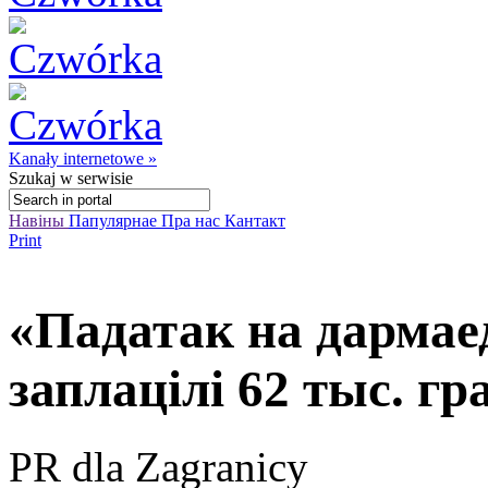
Kanały internetowe »
Szukaj
w serwisie
Навіны
Папулярнае
Пра нас
Кантакт
Print
«Падатак на дармаед
заплацілі 62 тыс. г
PR dla Zagranicy