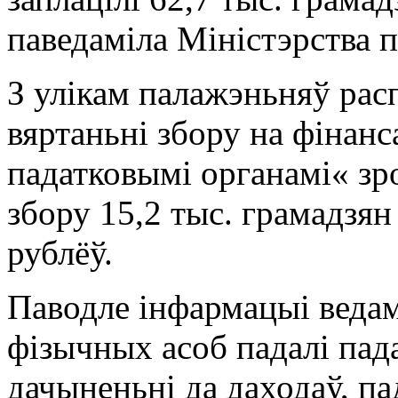
паведаміла Міністэрства п
З улікам палажэньняў ра
вяртаньні збору на фiнан
падатковымі органамі« зр
збору 15,2 тыс. грамадзя
рублёў.
Паводле інфармацыі ведамс
фізычных асоб падалі пада
дачыненьні да даходаў, па