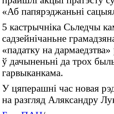
«Аб папярэджаньні сацыя
5 кастрычніка Сьледчы кам
садзейнічаньне грамадзян
«падатку на дармаедзтва»
ў дачыненьні да трох был
гарвыканкама.
У цяперашні час новая рэ
на разгляд Аляксандру Лу