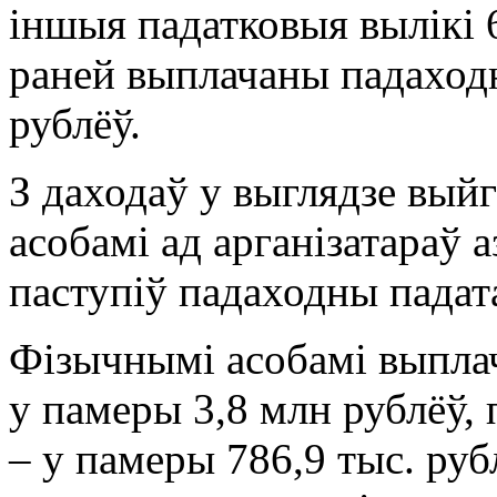
іншыя падатковыя вылікі 
раней выплачаны падаходн
рублёў.
З даходаў у выглядзе вы
асобамі ад арганізатараў 
паступіў падаходны падат
Фізычнымі асобамі выпла
у памеры 3,8 млн рублёў, 
– у памеры 786,9 тыс. руб