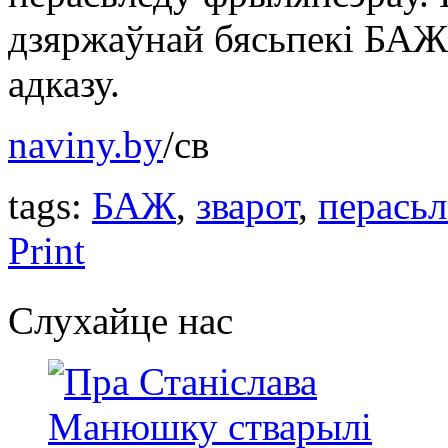
дзяржаўнай бясьпекі БАЖ 
адказу.
naviny.by
/св
tags:
БАЖ
,
зварот
,
перасьл
Print
Слухайце нас