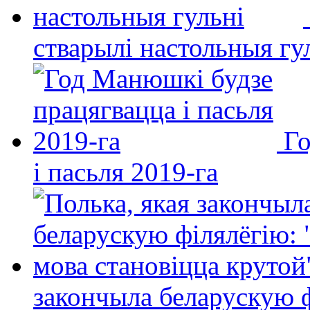
стварылі настольныя гу
Го
і пасьля 2019-га
закончыла беларускую фі