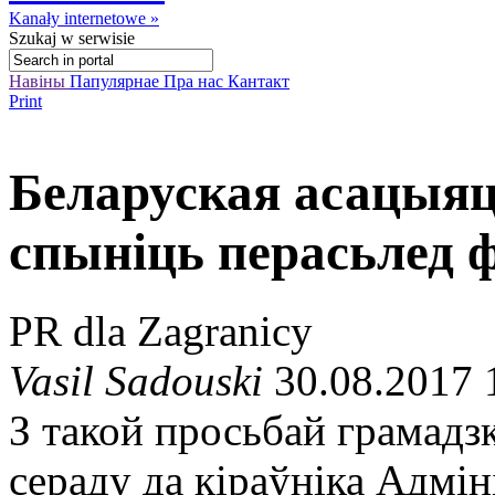
Kanały internetowe »
Szukaj
w serwisie
Навіны
Папулярнае
Пра нас
Кантакт
Print
Беларуская асацыяц
спыніць перасьлед 
PR dla Zagranicy
Vasil Sadouski
30.08.2017 
З такой просьбай грамадзк
сераду да кіраўніка Адмі