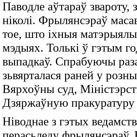
Паводле аўтараў звароту, 
ніколі. Фрылянсэраў маса
тое, што іхныя матэрыял
мэдыях. Толькі ў гэтым го
выпадкаў. Спрабуючы раз
зьвярталася раней у розн
Вярхоўны суд, Міністэрст
Дзяржаўную пракуратуру
Ніводнае з гэтых ведамст
перасьледу фрылянсэраў. Б