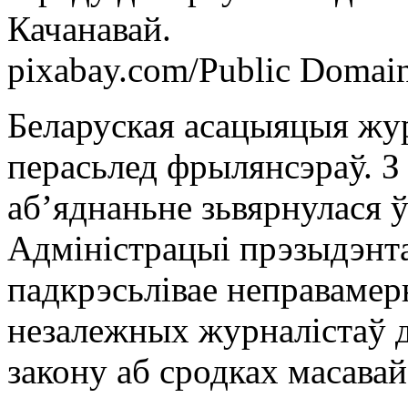
Качанавай.
pixabay.com/Public Domai
Беларуская асацыяцыя жур
перасьлед фрылянсэраў. З
аб’яднаньне зьвярнулася ў
Адміністрацыі прэзыдэнт
падкрэсьлівае неправаме
незалежных журналістаў д
закону аб сродках масава