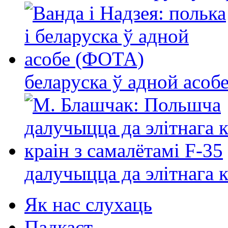
беларуска ў адной асо
далучыцца да элітнага ко
Як нас слухаць
Падкаст