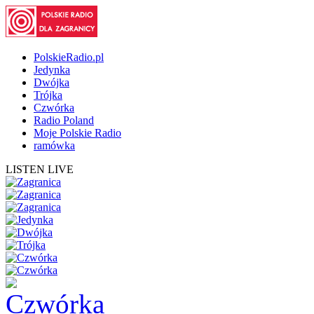
PolskieRadio.pl
Jedynka
Dwójka
Trójka
Czwórka
Radio Poland
Moje Polskie Radio
ramówka
LISTEN LIVE