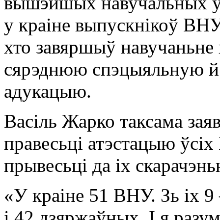
вышэйшых навучальных ус
у краіне выпускнікоў ВНУ
хто завяршыў навучаньне 
сярэднюю спэцыяльную й
адукацыю.
Васіль Жарко таксама зая
правесьці атэстацыю ўсіх
прывесьці да іх скарачэнь
«У краіне 51 ВНУ. Зь іх 
і 42 дзяржаўных. І я разу