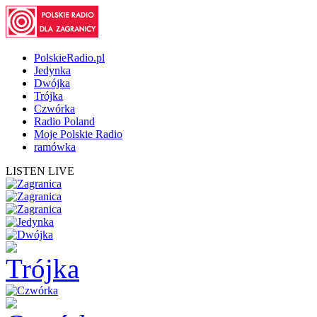
PolskieRadio.pl
Jedynka
Dwójka
Trójka
Czwórka
Radio Poland
Moje Polskie Radio
ramówka
LISTEN LIVE