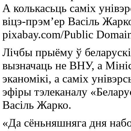
А колькасьць саміх унівэр
віцэ-прэм’ер Васіль Жарк
pixabay.com/Public Domai
Лічбы прыёму ў беларускі
вызначаць не ВНУ, а Міні
эканомікі, а саміх унівэр
эфіры тэлеканалу «Беларус
Васіль Жарко.
«Да сёньняшняга дня набо