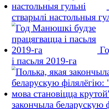
стварылі настольныя гу
Го
і пасьля 2019-га
закончыла беларускую фі