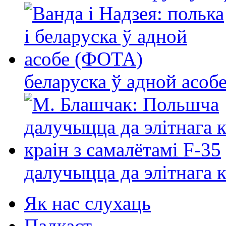
беларуска ў адной асо
далучыцца да элітнага ко
Як нас слухаць
Падкаст