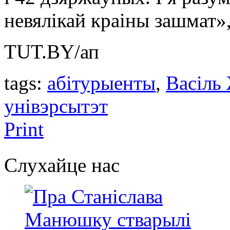
невялікай краіны зашмат»,
TUT.BY/ап
tags:
абітурыенты
,
Васіль
унівэрсытэт
Print
Слухайце нас