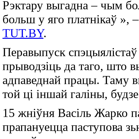
Рэктару выгадна – чым бо
больш у яго платнікаў », 
TUT.BY
.
Перавыпуск спэцыялістаў 
прыводзіць да таго, што в
адпаведнай працы. Таму в
той ці іншай галіны, будзе
15 жніўня Васіль Жарко па
прапануецца паступова зь