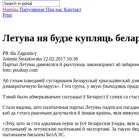
Навіны
Папулярнае
Пра нас
Кантакт
Print
Летува ня будзе купляць бела
PR dla Zagranicy
Jolanta Śmiałowska
22.02.2017 10:38
Партыі Летувы дамовіліся й рыхтуюць законапраект аб забароне і
foto: pixabay.com
Аб гэтым паведаміў сустаршыня Беларускай хрысьціянскай дэма
дэмакратычную Беларусь». Гэта група, у якую ўваходзяць прадс
Тэмай было абмеркаваньне сытуацыі ў Беларусі ў сувязі са стас
Стала вядома, што палітычныя партыі Летувы падпісалі пагаднен
каб да гэтага рашэньня далучыліся й іншыя краіны, якія мяжую
«Лічу, што за гэта адказныя перш за ўсё беларускія ўлады, якія
слуханьняў зь летувіскімі палітыкамі й экспэртамі. За такую 
пытаньнем бясьпекі БелАЭС.