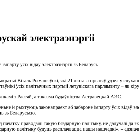
рускай электраэнэргіі
мпарту ўсіх відаў электраэнэргіі зь Беларусі.
кратыі Віталь Рымашэўскі, які 21 лютага прыняў удзел у слухан
таўнікі ўсіх палітычных партый летувіскага парлямэнту – як кі
ункамі з Расеяй, а таксама будаўніцтва Астравецкай АЭС.
ьне й рыхтуюць законапраект аб забароне імпарту ўсіх відаў эле
ць зь Беларусьсю.
 ад пачатку праводзілі такую бяздарную палітыку, не далучалі да
бяздарную палітыку будуць расплачвацца нашы нашчадкі», – адзна