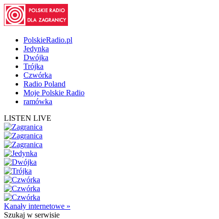
PolskieRadio.pl
Jedynka
Dwójka
Trójka
Czwórka
Radio Poland
Moje Polskie Radio
ramówka
LISTEN LIVE
Kanały internetowe »
Szukaj
w serwisie