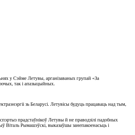
ьнях у Сэйме Летувы, арганізаваных групай «За
руючых, так і апазыцыйных.
ктраэнэргіі зь Беларусі. Летувісы будуць працаваць над тым,
 экспэртыз прадстаўнікоў Летувы й не праводзілі падобных
чыў Віталь Рымашэўскі, выказаўшы занепакоенасьць і