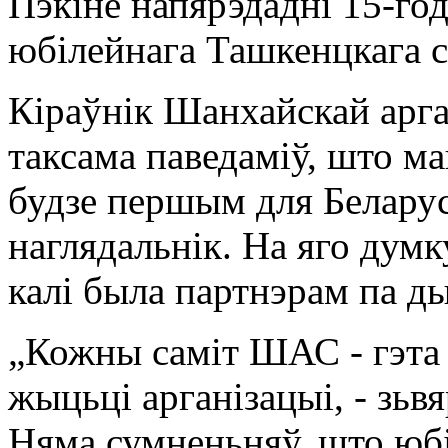
Пэкіне напярэдадні 15-год
юбілейнага Ташкенцкага с
Кіраўнік Шанхайскай арга
таксама паведаміў, што м
будзе першым для Беларусі
наглядальнік. На яго думку
калі была партнэрам па 
„Кожны саміт ШАС - гэта
жыцьці арганізацыі, - зьв
Няма сумненьняў, што юбі