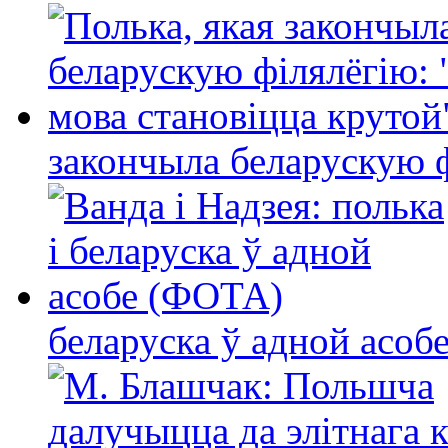
закончыла беларускую фі
беларуска ў адной асо