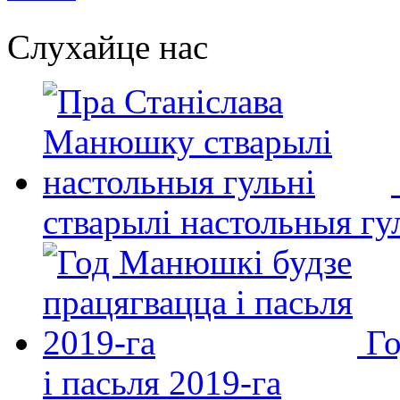
Слухайце нас
стварылі настольныя гу
Го
і пасьля 2019-га