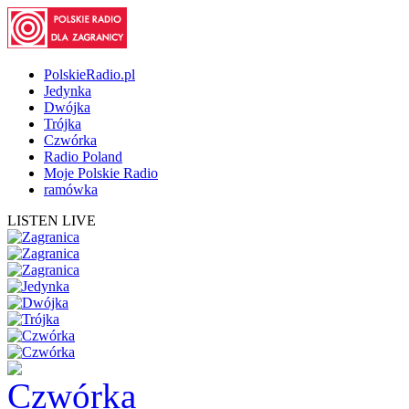
PolskieRadio.pl
Jedynka
Dwójka
Trójka
Czwórka
Radio Poland
Moje Polskie Radio
ramówka
LISTEN LIVE