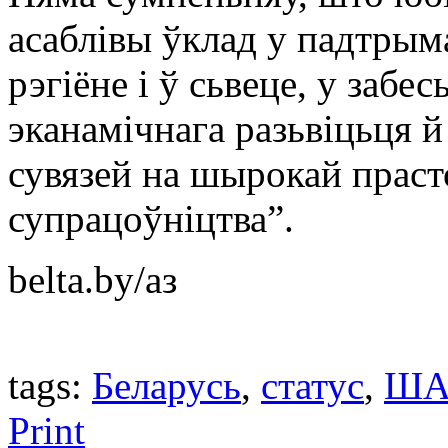
асаблівы ўклад у падтрыма
рэгіёне і ў сьвеце, у забе
эканамічнага разьвіцьця 
сувязей на шырокай прас
супрацоўніцтва”.
belta.by/аз
tags:
Беларусь
,
статус
,
ША
Print