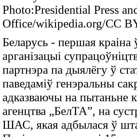
Photo:Presidential Press an
Office/wikipedia.org/CC B
Беларусь - першая краіна
арганізацыі супрацоўніцтв
партнэра па дыялёгу ў ста
паведаміў генэральны са
адказваючы на пытаньне 
агенцтва „БелТА”, на суст
ШАС, якая адбылася ў шта