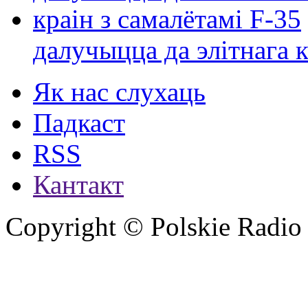
далучыцца да элітнага ко
Як нас слухаць
Падкаст
RSS
Кантакт
Copyright © Polskie Radio