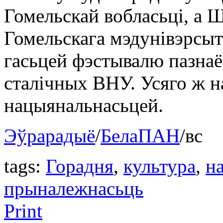
Гомельскай вобласьці, а 
Гомельскага мэдунівэрсыт
гасьцей фэстывалю пазнаё
сталічных ВНУ. Усяго ж н
нацыянальнасьцей.
Эўрарадыё
/
БелаПАН
/вс
tags:
Горадня
,
культура
,
н
прыналежнасьць
Print