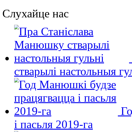
Слухайце нас
стварылі настольныя гу
Го
і пасьля 2019-га