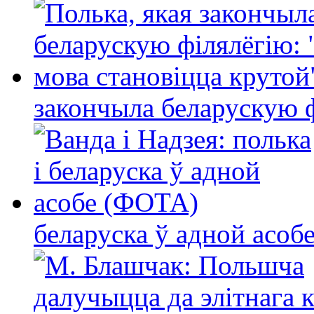
закончыла беларускую фі
беларуска ў адной асо