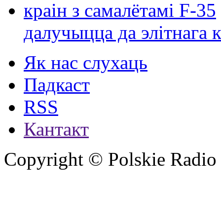
далучыцца да элітнага ко
Як нас слухаць
Падкаст
RSS
Кантакт
Copyright © Polskie Radio