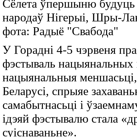
Сёлета ўпершыню будуць 
народаў Нігерыі, Шры-Ла
фота: Радыё "Свабода"
У Горадні 4-5 чэрвеня пра
фэстываль нацыянальных к
нацыянальныя меншасьці,
Беларусі, спрыяе захаван
самабытнасьці і ўзаемнам
ідэяй фэстывалю стала «д
суіснаваньне».