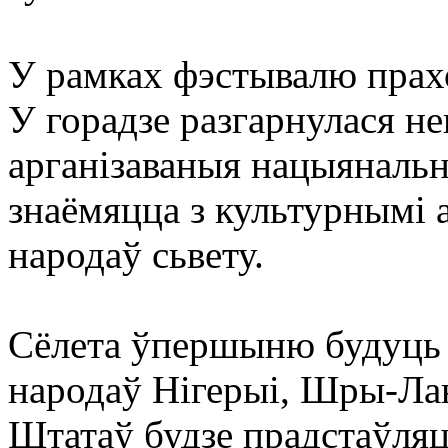
У рамках фэстывалю прах
У горадзе разгарнулася н
арганізаваныя нацыянальны
знаёмяцца з культурнымі 
народаў сьвету.
Сёлета ўпершыню будуць 
народаў Нігерыі, Шры-Ла
Штатаў будзе прадстаўляць