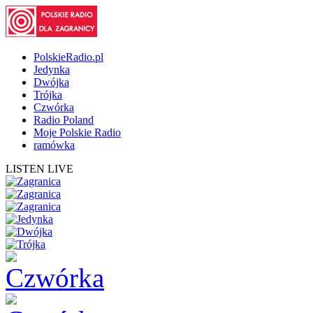
PolskieRadio.pl
Jedynka
Dwójka
Trójka
Czwórka
Radio Poland
Moje Polskie Radio
ramówka
LISTEN LIVE