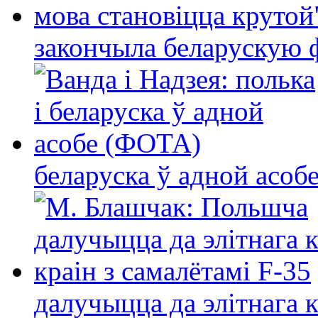
закончыла беларускую фі
беларуска ў адной асо
далучыцца да элітнага ко