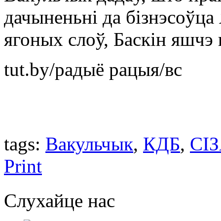
дачыненьні да бізнэсоўца 
ягоных слоў, Баскін яшчэ
tut.by/радыё рацыя/вс
tags:
Вакульчык
,
КДБ
,
СІ
Print
Слухайце нас