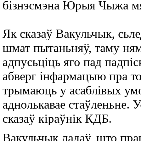
бізнэсмэна Юрыя Чыжа мя
Як сказаў Вакульчык, сьле
шмат пытаньняў, таму няма
адпусьціць яго пад падпіс
абверг інфармацыю пра то
трымаюць у асаблівых умо
аднолькавае стаўленьне. У
сказаў кіраўнік КДБ.
Вакульчык дадаў, што прац