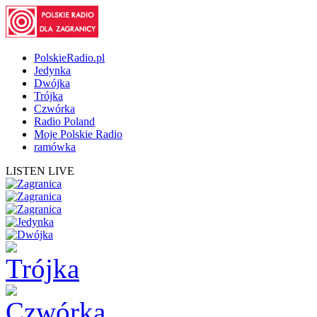
PolskieRadio.pl
Jedynka
Dwójka
Trójka
Czwórka
Radio Poland
Moje Polskie Radio
ramówka
LISTEN LIVE