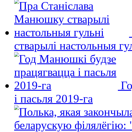
стварылі настольныя гу
Го
і пасьля 2019-га