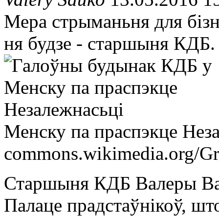
Мера стрыманьня для бі
ня будзе - старшыня КДБ.
Менску па праспэкце Нез
commons.wikimedia.org/Gr
Старшыня КДБ Валеры Вак
Палаце прадстаўнікоў, шт