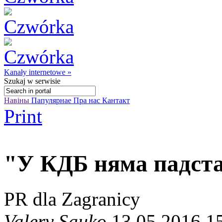
Kanały internetowe »
Szukaj
w serwisie
Навіны
Папулярнае
Пра нас
Кантакт
Print
"У КДБ няма падст
PR dla Zagranicy
Valery Sauko
13.05.2016 1