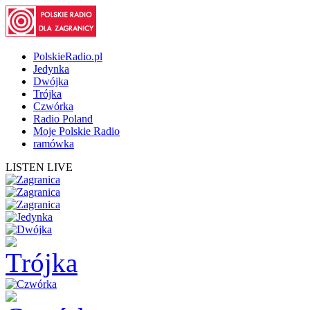
PolskieRadio.pl
Jedynka
Dwójka
Trójka
Czwórka
Radio Poland
Moje Polskie Radio
ramówka
LISTEN LIVE