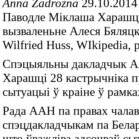
Anna Zadrożna
29.10.2014
Паводле Міклаша Харашці,
вызваленьне Алеся Бяляцк
Wilfried Huss, WIkipedia, 
Спэцыяльны дакладчык А
Харашці 28 кастрычніка п
сытуацыі ў краіне ў рамка
Рада ААН па правах чала
спэцдакладчыкам па Белару
што ўважліва адсочваў сы