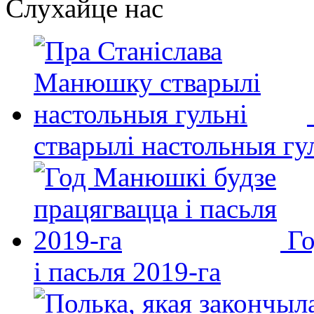
Слухайце нас
стварылі настольныя гу
Го
і пасьля 2019-га