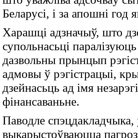
Беларусі, і за апошні год 
Харашці адзначыў, што дз
супольнасьці паралізуюць
дазвольны прынцып рэгіст
адмовы ў рэгістрацыі, кр
дзейнасьць ад імя незарэг
фінансаваньне.
Паводле спэцдакладчыка, 
выкарыстоўваюцца пагроз