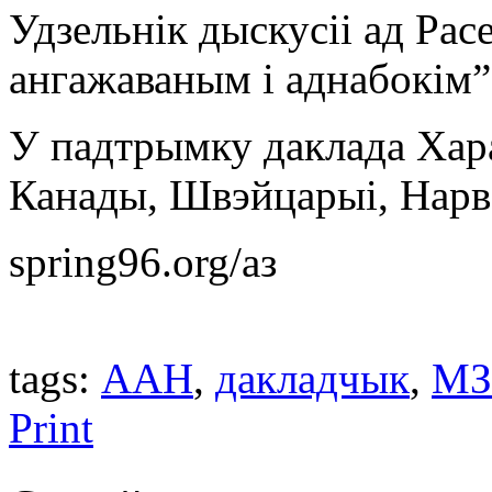
Удзельнік дыскусіі ад Рас
ангажаваным і аднабокім”
У падтрымку даклада Хар
Канады, Швэйцарыі, Нарвэ
spring96.org/аз
tags:
ААН
,
дакладчык
,
МЗ
Print