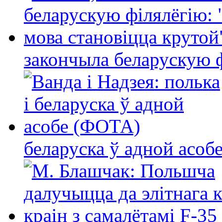
закончыла беларускую фі
беларуска ў адной асо