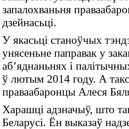
запалохваньня праваабарон
дзейнасьці.
У якасьці станоўчых тэн
унясеньне паправак у зака
аб’яднаньнях і палітычных
ў лютым 2014 году. А так
праваабаронцы Алеся Бяля
Харашці адзначыў, што так
Беларусі. Ён выказаў надз