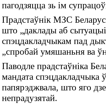
пагодзяцца зь ім супрацоў
Прадстаўнік МЗС Беларусі
што „даклады аб сытуацыі
спэцдакладчыкам пад дыкто
„спробай умяшаньня ва ў
Паводле прадстаўніка Бела
мандата спэцдакладчыка ў
папярэджвала, што яго дзе
непрадузятай.