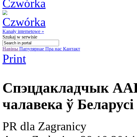
Kanały internetowe »
Szukaj
w serwisie
Навіны
Папулярнае
Пра нас
Кантакт
Print
Спэцдакладчык ААН
чалавека ў Беларусі
PR dla Zagranicy