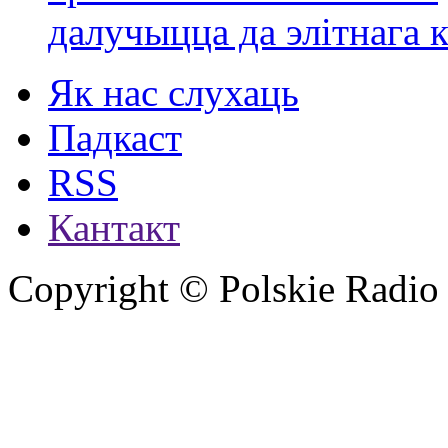
далучыцца да элітнага ко
Як нас слухаць
Падкаст
RSS
Кантакт
Copyright © Polskie Radio