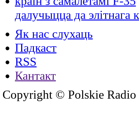
далучыцца да элітнага ко
Як нас слухаць
Падкаст
RSS
Кантакт
Copyright © Polskie Radio