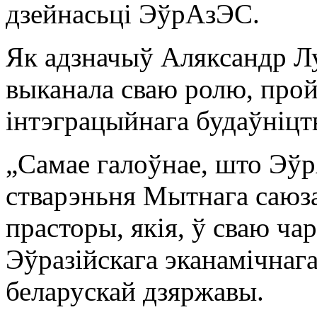
дзейнасьці ЭўрАзЭС.
Як адзначыў Аляксандр Л
выканала сваю ролю, прой
інтэграцыйнага будаўніцт
„Самае галоўнае, што Эў
стварэньня Мытнага саюза
прасторы, якія, ў сваю чар
Эўразійскага эканамічнага 
беларускай дзяржавы.