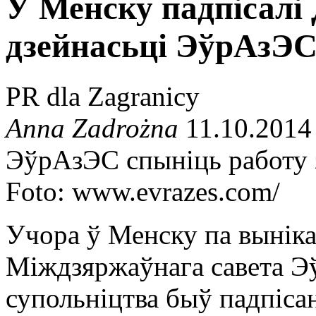
У Менску падпісалі
дзейнасьці ЭўрАзЭ
PR dla Zagranicy
Anna Zadrożna
11.10.2014
ЭўрАзЭС спыніць работу з
Foto: www.evrazes.com/
Учора ў Менску па вынік
Міждзяржаўнага савета Эў
супольніцтва быў падпіса