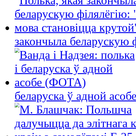
закончыла беларускую фі
беларуска ў адной асо