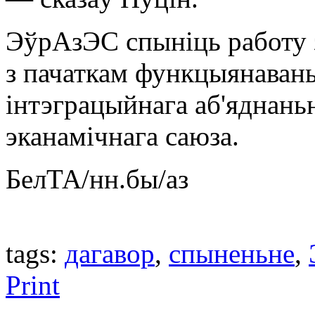
ЭўрАзЭС спыніць работу з 
з пачаткам функцыянавань
інтэграцыйнага аб'яднань
эканамічнага саюза.
БелТА/нн.бы/аз
tags:
дагавор
,
спыненьне
,
Print