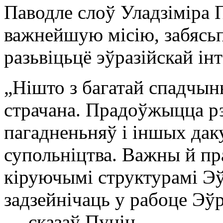
Паводле слоў Уладзіміра
важнейшую місію, забясь
разьвіцьцё эўразійскай ін
„Нішто з багатай спадчы
страчана. Прадоўжыцца рэ
пагадненьняў і іншых дак
супольніцтва. Важны й п
кіруючымі структурамі Э
задзейнічаць у рабоце Эўр
— сказаў Пуцін.