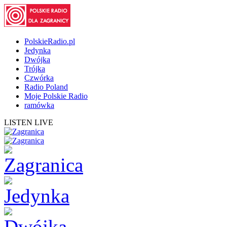
PolskieRadio.pl
Jedynka
Dwójka
Trójka
Czwórka
Radio Poland
Moje Polskie Radio
ramówka
LISTEN LIVE