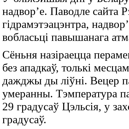
надвор’е. Паводле сайта Р
гідрамэтэацэнтра, надвор
вобласьці павышанага атм
Сёньня назіраецца пераме
без ападкаў, толькі месц
дажджы ды ліўні. Вецер п
умеранны. Тэмпература п
29 градусаў Цэльсія, у за
градусаў.