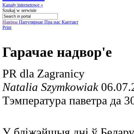
Kanały internetowe »
Szukaj
w serwisie
Навіны
Папулярнае
Пра нас
Кантакт
Print
Гарачае надвор'е
PR dla Zagranicy
Natalia Szymkowiak
06.07.
Тэмпература паветра да 30
У бліжэйшыя дні ў Белару