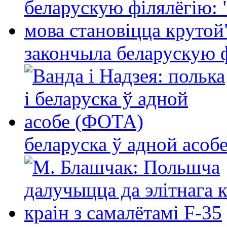
закончыла беларускую фі
беларуска ў адной асо