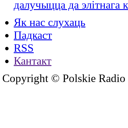
далучыцца да элітнага ко
Як нас слухаць
Падкаст
RSS
Кантакт
Copyright © Polskie Radio