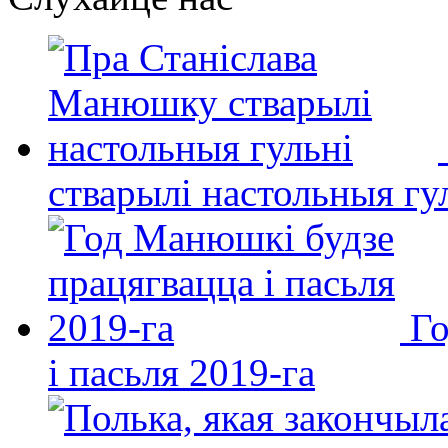
стварылі настольныя гу
Го
і пасьля 2019-га