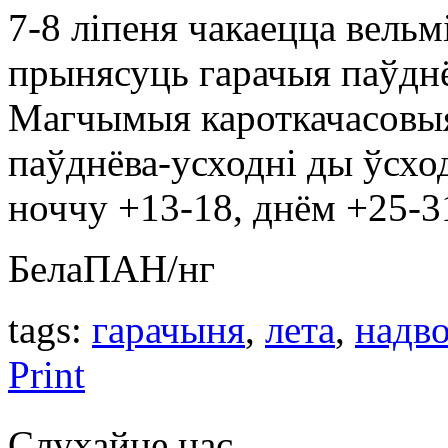
7-8 ліпеня чакаецца вельм
прынясуць гарачыя паўдн
Магчымыя кароткачасовыя
паўднёва-усходні ды ўсхо
ноччу +13-18, днём +25-31
БелаПАН/нг
tags:
гарачыня
,
лета
,
надво
Print
Слухайце нас