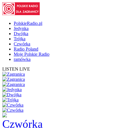
PolskieRadio.pl
Jedynka
Dwójka
Trójka
Czwórka
Radio Poland
Moje Polskie Radio
ramówka
LISTEN LIVE